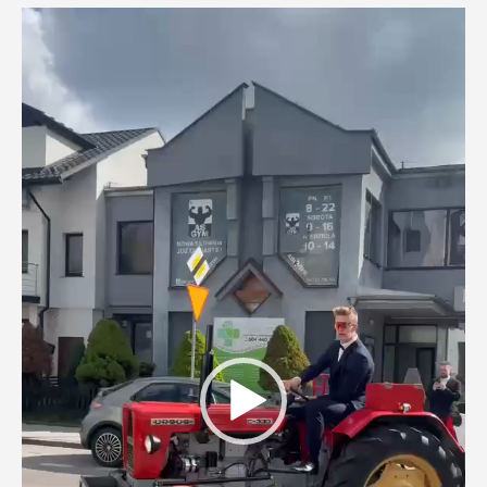
Odtwarzacz
video