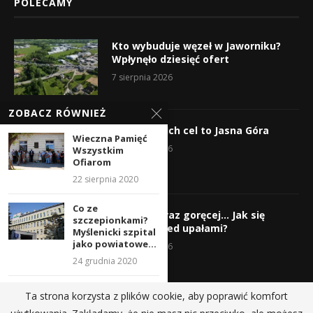
POLECAMY
Kto wybuduje węzeł w Jaworniku?
Wpłynęło dziesięć ofert
7 sierpnia 2026
ZOBACZ RÓWNIEŻ
Wyruszyli! Ich cel to Jasna Góra
Wieczna Pamięć
5 sierpnia 2026
Wszystkim
Ofiarom
22 sierpnia 2020
Co ze
Gorąco, coraz goręcej… Jak się
szczepionkami?
chronić przed upałami?
Myślenicki szpital
jako powiatowe...
4 sierpnia 2026
24 grudnia 2020
Uwaga
Ta strona korzysta z plików cookie, aby poprawić komfort
utrudnienia na ul.