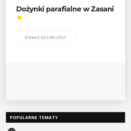
ani
Wykład „Jak zdobyć
odznaki na myślenickich
szlakach?”
W środę 12 sierpnia o godz. 17 w Miejskiej
Bibliotece Publicznej w Myślenicach odbędzie się
wykład Mateusza Murzyna, przewodnika i prezesa
myślenickiego oddziału PTTK Lubomir. ...
POKAŻ SZCZEGÓŁY
POPULARNE TEMATY