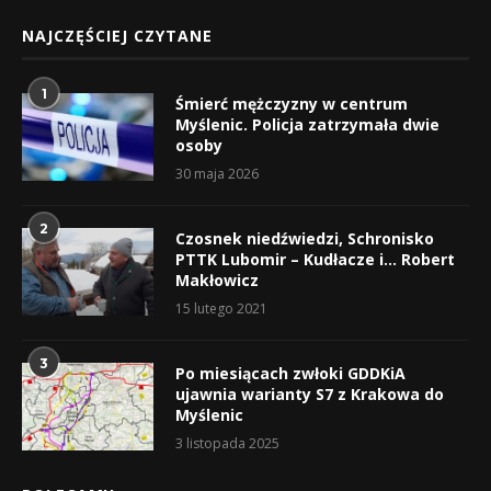
NAJCZĘŚCIEJ CZYTANE
1
Śmierć mężczyzny w centrum
Myślenic. Policja zatrzymała dwie
osoby
30 maja 2026
2
Czosnek niedźwiedzi, Schronisko
PTTK Lubomir – Kudłacze i… Robert
Makłowicz
15 lutego 2021
3
Po miesiącach zwłoki GDDKiA
ujawnia warianty S7 z Krakowa do
Myślenic
3 listopada 2025