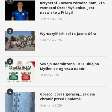
1
Krzysztof Zawora zdradza nam, kto
wzmocni Orzeł Myślenice. Jest
nazwisko z IV Ligi!
3 sierpnia 2026
2
Wyruszyli! Ich cel to Jasna Góra
5 sierpnia 2026
3
Sekcja Badmintona TKKF Uklejna
Myślenice ogłasza nabór
31 lipca 2026
4
Gorąco, coraz goręcej… Jak się
chronić przed upałami?
4 sierpnia 2026