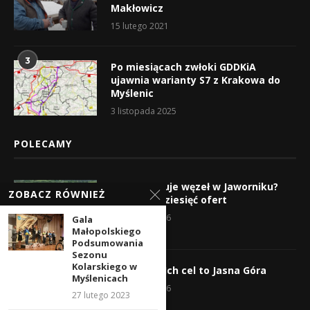
Makłowicz
15 lutego 2021
3
Po miesiącach zwłoki GDDKiA
ujawnia warianty S7 z Krakowa do
Myślenic
3 listopada 2025
POLECAMY
Kto wybuduje węzeł w Jaworniku?
ZOBACZ RÓWNIEŻ
Wpłynęło dziesięć ofert
7 sierpnia 2026
Gala
Małopolskiego
Podsumowania
Sezonu
Kolarskiego w
Wyruszyli! Ich cel to Jasna Góra
Myślenicach
5 sierpnia 2026
27 lutego 2023