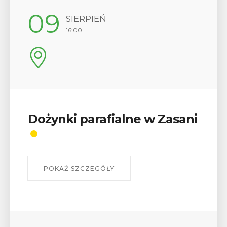
12
SIERPIEŃ
17:00
Wykład „Jak zdobyć
odznaki na myślenickich
szlakach?”
W środę 12 sierpnia o godz. 17 w Miejskiej
Bibliotece Publicznej w Myślenicach odbędzie się
wykład Mateusza Murzyna, przewodnika i prezesa
myślenickiego oddziału PTTK Lubomir. ...