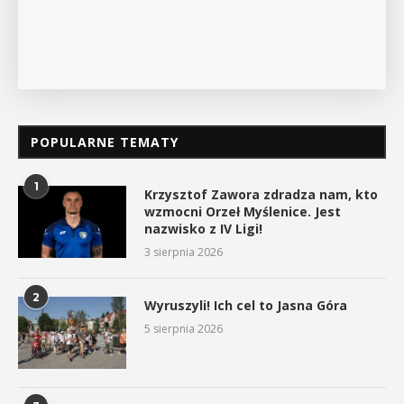
POKAŻ SZCZEGÓŁY
POPULARNE TEMATY
1
Krzysztof Zawora zdradza nam, kto
wzmocni Orzeł Myślenice. Jest
nazwisko z IV Ligi!
3 sierpnia 2026
2
Wyruszyli! Ich cel to Jasna Góra
5 sierpnia 2026