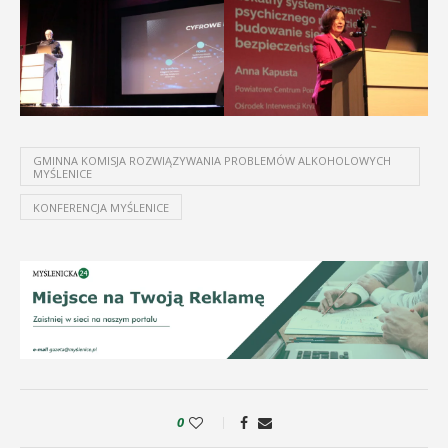
GMINNA KOMISJA ROZWIĄZYWANIA PROBLEMÓW ALKOHOLOWYCH
MYŚLENICE
KONFERENCJA MYŚLENICE
0