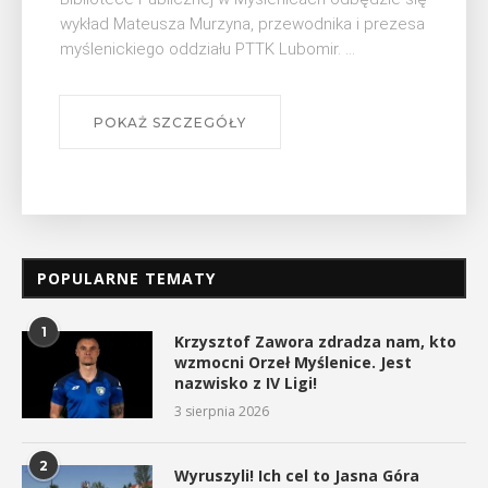
Muzeum Niepodległości w Myślenicach odbędzie
się na ...
POKAŻ SZCZEGÓŁY
POPULARNE TEMATY
1
Krzysztof Zawora zdradza nam, kto
wzmocni Orzeł Myślenice. Jest
nazwisko z IV Ligi!
3 sierpnia 2026
2
Wyruszyli! Ich cel to Jasna Góra