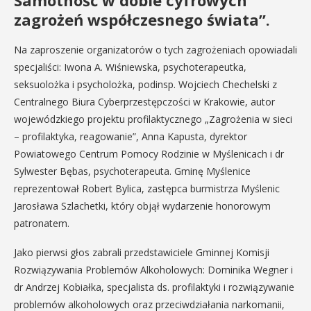
Samotność w dobie cyfrowych
zagrożeń współczesnego świata”.
Na zaproszenie organizatorów o tych zagrożeniach opowiadali
specjaliści: Iwona A. Wiśniewska, psychoterapeutka,
seksuolożka i psycholożka, podinsp. Wojciech Chechelski z
Centralnego Biura Cyberprzestępczości w Krakowie, autor
wojewódzkiego projektu profilaktycznego „Zagrożenia w sieci
– profilaktyka, reagowanie”, Anna Kapusta, dyrektor
Powiatowego Centrum Pomocy Rodzinie w Myślenicach i dr
Sylwester Bębas, psychoterapeuta. Gminę Myślenice
reprezentował Robert Bylica, zastępca burmistrza Myślenic
Jarosława Szlachetki, który objął wydarzenie honorowym
patronatem.
Jako pierwsi głos zabrali przedstawiciele Gminnej Komisji
Rozwiązywania Problemów Alkoholowych: Dominika Wegner i
dr Andrzej Kobiałka, specjalista ds. profilaktyki i rozwiązywanie
problemów alkoholowych oraz przeciwdziałania narkomanii,