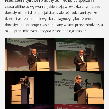
Przeciążenie cyfrowe i brak czy też niechęć do spędzania
czasu offline to wyzwania, jakie stoją w związku z tym przed
dorosłymi, nie tylko specjalistami, ale też rodzicami tychże
dzieci. Tymczasem, jak wynika z diagnozy tylko 12 proc.
dorosłych monitoruje czas spędzany w sieci przez młodzież, a
aż 88 proc. młodych korzysta z sieci bez ograniczeń.