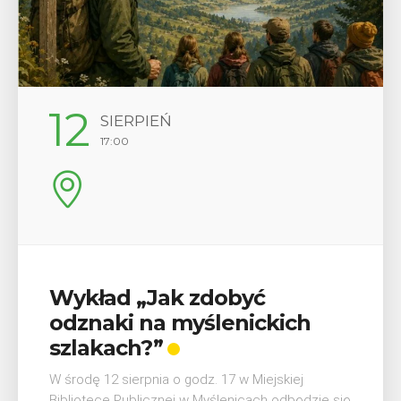
29
SIERPIEŃ
08:00 - 18:00
V Turniej Myślimira.
Mieszczanie i rzemieślnicy
W ostatni weekend wakacji, czyli 29-30 sierpnia w
Myślenicach odbędzie się piąta edycja Turnieju
Myślimira. Wydarzenie organizowane przez