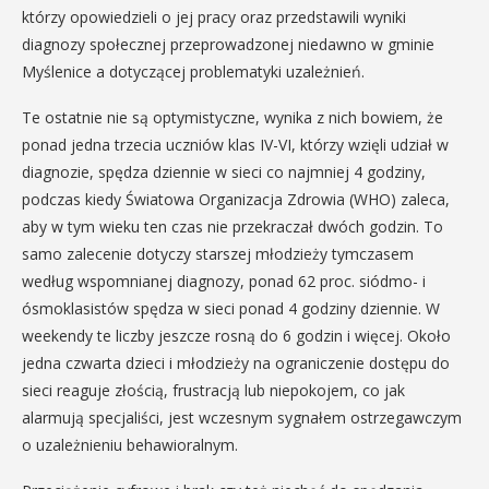
którzy opowiedzieli o jej pracy oraz przedstawili wyniki
diagnozy społecznej przeprowadzonej niedawno w gminie
Myślenice a dotyczącej problematyki uzależnień.
Te ostatnie nie są optymistyczne, wynika z nich bowiem, że
ponad jedna trzecia uczniów klas IV-VI, którzy wzięli udział w
diagnozie, spędza dziennie w sieci co najmniej 4 godziny,
podczas kiedy Światowa Organizacja Zdrowia (WHO) zaleca,
aby w tym wieku ten czas nie przekraczał dwóch godzin. To
samo zalecenie dotyczy starszej młodzieży tymczasem
według wspomnianej diagnozy, ponad 62 proc. siódmo- i
ósmoklasistów spędza w sieci ponad 4 godziny dziennie. W
weekendy te liczby jeszcze rosną do 6 godzin i więcej. Około
jedna czwarta dzieci i młodzieży na ograniczenie dostępu do
sieci reaguje złością, frustracją lub niepokojem, co jak
alarmują specjaliści, jest wczesnym sygnałem ostrzegawczym
o uzależnieniu behawioralnym.