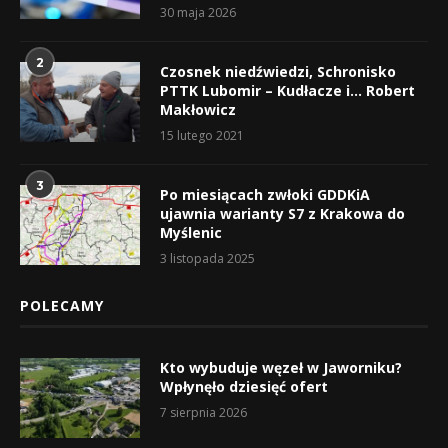
30 maja 2026
2
Czosnek niedźwiedzi, Schronisko
PTTK Lubomir – Kudłacze i… Robert
Makłowicz
15 lutego 2021
3
Po miesiącach zwłoki GDDKiA
ujawnia warianty S7 z Krakowa do
Myślenic
3 listopada 2025
POLECAMY
Kto wybuduje węzeł w Jaworniku?
Wpłynęło dziesięć ofert
7 sierpnia 2026