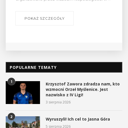
wykład Mateusza Murzyna, przewodnika i prezesa
myślenickiego oddziału PTTK Lubomir. ...
POKAŻ SZCZEGÓŁY
POPULARNE TEMATY
1
Krzysztof Zawora zdradza nam, kto
wzmocni Orzeł Myślenice. Jest
nazwisko z IV Ligi!
3 sierpnia 2026
2
Wyruszyli! Ich cel to Jasna Góra
5 sierpnia 2026