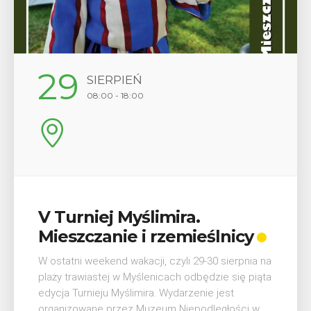
12
SIERPIEŃ
17:00
Wykład „Jak zdobyć
odznaki na myślenickich
szlakach?”
W środę 12 sierpnia o godz. 17 w Miejskiej
Bibliotece Publicznej w Myślenicach odbędzie się