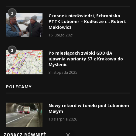
2
Czosnek niedźwiedzi, Schronisko
PTTK Lubomir – Kudłacze i… Robert
Makłowicz
15 lutego 2021
3
Po miesiącach zwłoki GDDKiA
ujawnia warianty S7 z Krakowa do
Myślenic
3 listopada 2025
POLECAMY
Nowy rekord w tunelu pod Luboniem
Małym
10 sierpnia 2026
ZOBACZ RÓWNIEŻ