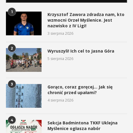
1
Krzysztof Zawora zdradza nam, kto
wzmocni Orzeł Myślenice. Jest
nazwisko z IV Ligi!
3 sierpnia 2026
2
Wyruszyli! Ich cel to Jasna Góra
5 sierpnia 2026
3
Gorąco, coraz goręcej… Jak się
chronić przed upałami?
4 sierpnia 2026
4
Sekcja Badmintona TKKF Uklejna
Myślenice ogłasza nabór