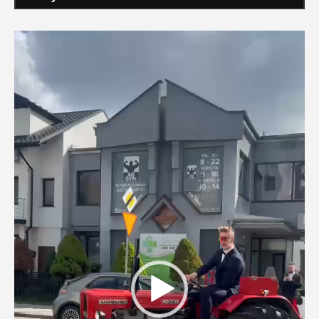
Odtwarzacz
video