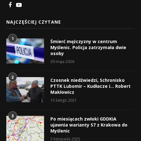
NAJCZĘŚCIEJ CZYTANE
1
Śmierć mężczyzny w centrum
Myślenic. Policja zatrzymała dwie
osoby
30 maja 2026
2
Czosnek niedźwiedzi, Schronisko
PTTK Lubomir – Kudłacze i… Robert
Makłowicz
15 lutego 2021
3
Po miesiącach zwłoki GDDKiA
ujawnia warianty S7 z Krakowa do
Myślenic
3 listopada 2025