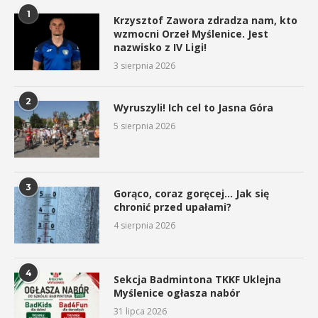
1
Krzysztof Zawora zdradza nam, kto
wzmocni Orzeł Myślenice. Jest
nazwisko z IV Ligi!
3 sierpnia 2026
2
Wyruszyli! Ich cel to Jasna Góra
5 sierpnia 2026
3
Gorąco, coraz goręcej… Jak się
chronić przed upałami?
4 sierpnia 2026
4
Sekcja Badmintona TKKF Uklejna
Myślenice ogłasza nabór
31 lipca 2026