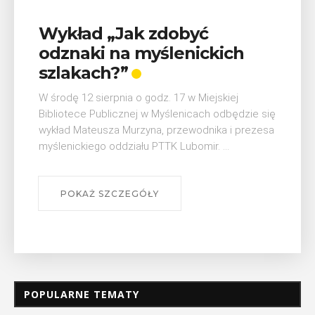
V Turniej Myślimira.
Mieszczanie i rzemieślnicy
W ostatni weekend wakacji, czyli 29-30 sierpnia w
Myślenicach odbędzie się piąta edycja Turnieju
Myślimira. Wydarzenie organizowane przez
Muzeum Niepodległości w Myślenicach odbędzie
się na ...
POKAŻ SZCZEGÓŁY
POPULARNE TEMATY