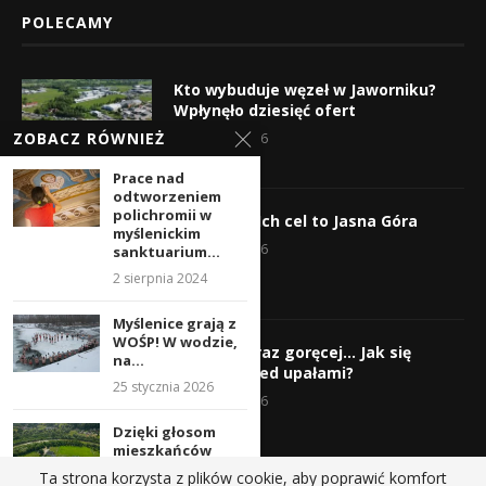
POLECAMY
Kto wybuduje węzeł w Jaworniku?
Wpłynęło dziesięć ofert
ZOBACZ RÓWNIEŻ
7 sierpnia 2026
Prace nad
odtworzeniem
polichromii w
Wyruszyli! Ich cel to Jasna Góra
myślenickim
5 sierpnia 2026
sanktuarium...
2 sierpnia 2024
Myślenice grają z
WOŚP! W wodzie,
Gorąco, coraz goręcej… Jak się
na...
chronić przed upałami?
25 stycznia 2026
4 sierpnia 2026
Dzięki głosom
mieszkańców
boisko
Ta strona korzysta z plików cookie, aby poprawić komfort