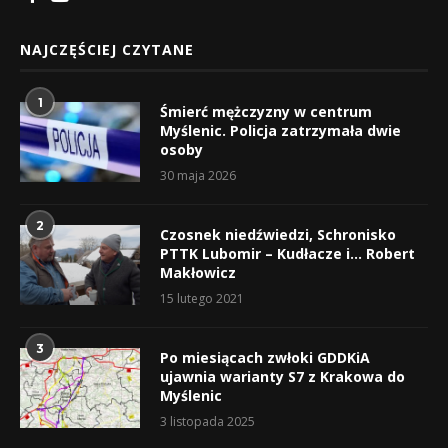
NAJCZĘŚCIEJ CZYTANE
1
Śmierć mężczyzny w centrum
Myślenic. Policja zatrzymała dwie
osoby
30 maja 2026
2
Czosnek niedźwiedzi, Schronisko
PTTK Lubomir – Kudłacze i… Robert
Makłowicz
15 lutego 2021
3
Po miesiącach zwłoki GDDKiA
ujawnia warianty S7 z Krakowa do
Myślenic
3 listopada 2025