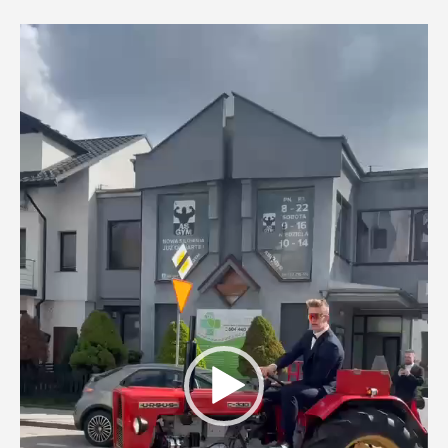
Odtwarzacz
video