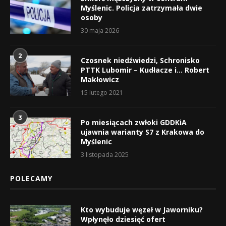
Myślenic. Policja zatrzymała dwie
osoby
30 maja 2026
2
Czosnek niedźwiedzi, Schronisko
PTTK Lubomir – Kudłacze i… Robert
Makłowicz
15 lutego 2021
3
Po miesiącach zwłoki GDDKiA
ujawnia warianty S7 z Krakowa do
Myślenic
3 listopada 2025
POLECAMY
Kto wybuduje węzeł w Jaworniku?
Wpłynęło dziesięć ofert