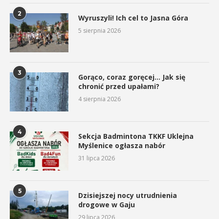
2
Wyruszyli! Ich cel to Jasna Góra
5 sierpnia 2026
3
Gorąco, coraz goręcej… Jak się
chronić przed upałami?
4 sierpnia 2026
4
Sekcja Badmintona TKKF Uklejna
Myślenice ogłasza nabór
31 lipca 2026
5
Dzisiejszej nocy utrudnienia
drogowe w Gaju
29 lipca 2026