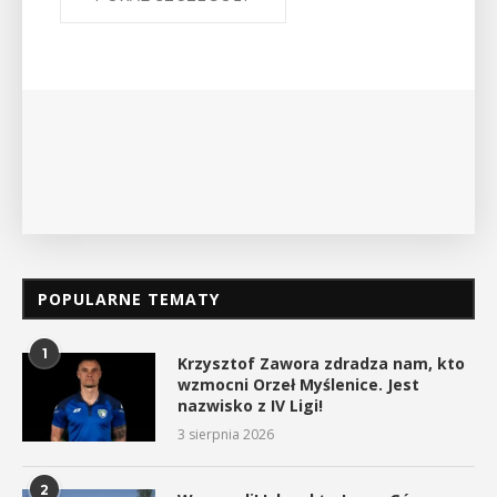
Bibliotece Publicznej w Myślenicach odbędzie się
wykład Mateusza Murzyna, przewodnika i prezesa
myślenickiego oddziału PTTK Lubomir. ...
POKAŻ SZCZEGÓŁY
POPULARNE TEMATY
1
Krzysztof Zawora zdradza nam, kto
wzmocni Orzeł Myślenice. Jest
nazwisko z IV Ligi!
3 sierpnia 2026
2