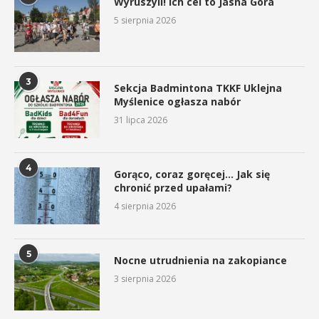
Wyruszyli! Ich cel to Jasna Góra
5 sierpnia 2026
3
Sekcja Badmintona TKKF Uklejna
Myślenice ogłasza nabór
31 lipca 2026
4
Gorąco, coraz goręcej… Jak się
chronić przed upałami?
4 sierpnia 2026
5
Nocne utrudnienia na zakopiance
3 sierpnia 2026