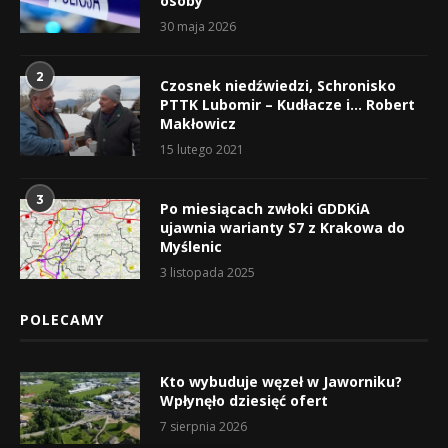
osoby
30 maja 2026
2
Czosnek niedźwiedzi, Schronisko
PTTK Lubomir – Kudłacze i… Robert
Makłowicz
15 lutego 2021
3
Po miesiącach zwłoki GDDKiA
ujawnia warianty S7 z Krakowa do
Myślenic
3 listopada 2025
POLECAMY
Kto wybuduje węzeł w Jaworniku?
Wpłynęło dziesięć ofert
7 sierpnia 2026