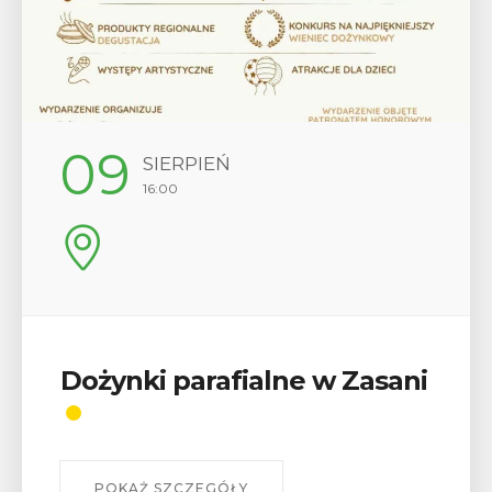
12
SIERPIEŃ
17:00
Wykład „Jak zdobyć
odznaki na myślenickich
szlakach?”
W środę 12 sierpnia o godz. 17 w Miejskiej