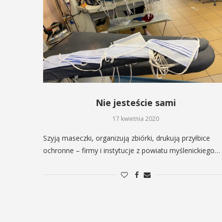
odbędzie się na ...
ltury i Sportu oraz Urząd ...
POKAŻ SZCZEGÓŁY
AŻ SZCZEGÓŁY
Nie jesteście sami
17 kwietnia 2020
Szyją maseczki, organizują zbiórki, drukują przyłbice
ochronne – firmy i instytucje z powiatu myślenickiego…