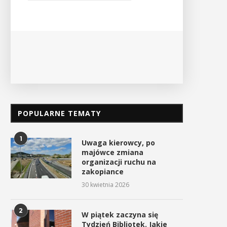
Ośrodek
PO
POPULARNE TEMATY
1
Uwaga kierowcy, po
majówce zmiana
organizacji ruchu na
zakopiance
30 kwietnia 2026
2
W piątek zaczyna się
Tydzień Bibliotek. Jakie