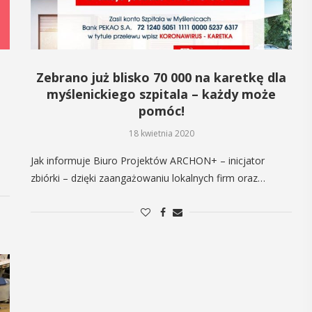
14
CZERWIEC
Cały dzień
Zebrano już blisko 70 000 na karetkę dla
myślenickiego szpitala – każdy może
pomóc!
„Oddaj krew-
18 kwietnia 2020
Uratuj życie”
Jak informuje Biuro Projektów ARCHON+ – inicjator
 i
zbiórki – dzięki zaangażowaniu lokalnych firm oraz…
W niedzielę 14 czerwca na plaży
y
trawiastej na myślenickim Zarabiu
odbędzie się druga edycja wydarzenia
, czyli 29-30
"Oddaj krew-Uratuj życie" łączące akcję
dbędzie się
krwiodawstwa ze zlotem samochodów
mira.
pożarniczych. Organizatorami ...
 przez
 Myślenicach
POKAŻ SZCZEGÓŁY