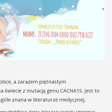
Polsce, a zarazem piętnastym
świecie z mutacją genu CACNA1S. Jest to
ogóle znana w literaturze medycznej.
wna rehabilitacja. Kwota, która na to pozwoli i zabezpieczy