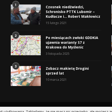
1
Czosnek niedźwiedzi,
Schronisko PTTK Lubomir –
Kudłacze i… Robert Makłowicz
15 lutego 2021
2
Po miesiącach zwłoki GDDKiA
ujawnia warianty S7 z
Krakowa do Myślenic
3 listopada 2025
3
Zobacz makietę Drogini
sprzed lat
10 marca 2021
@2019 - All Right Reserved.
rt użytkowania. Zakładamy, że nie masz nic przeciwko, ale możesz z