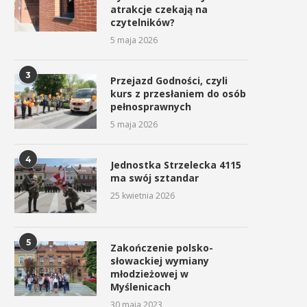
atrakcje czekają na
czytelników?
5 maja 2026
3
Przejazd Godności, czyli
kurs z przesłaniem do osób
pełnosprawnych
5 maja 2026
4
Jednostka Strzelecka 4115
ma swój sztandar
25 kwietnia 2026
5
Zakończenie polsko-
słowackiej wymiany
młodzieżowej w
Myślenicach
30 maja 2023