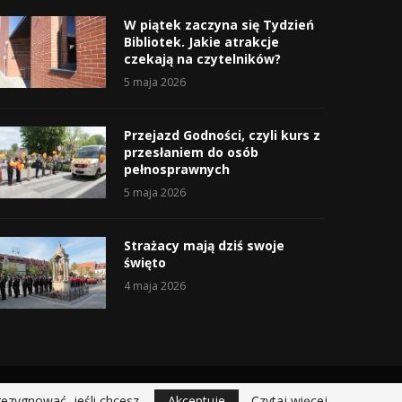
W piątek zaczyna się Tydzień
Bibliotek. Jakie atrakcje
czekają na czytelników?
5 maja 2026
Przejazd Godności, czyli kurs z
przesłaniem do osób
pełnosprawnych
5 maja 2026
Strażacy mają dziś swoje
święto
4 maja 2026
rezygnować, jeśli chcesz.
Akceptuje
Czytaj więcej