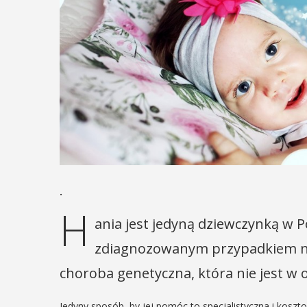
.
H
ania jest jedyną dziewczynką w 
zdiagnozowanym przypadkiem na 
choroba genetyczna, która nie jest w 
Jedyny sposób, by jej pomóc to specjalistyczna i koszto