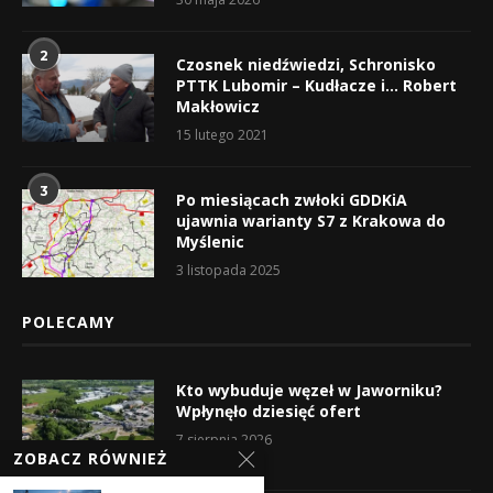
2
Czosnek niedźwiedzi, Schronisko
PTTK Lubomir – Kudłacze i… Robert
Makłowicz
15 lutego 2021
3
Po miesiącach zwłoki GDDKiA
ujawnia warianty S7 z Krakowa do
Myślenic
3 listopada 2025
POLECAMY
Kto wybuduje węzeł w Jaworniku?
Wpłynęło dziesięć ofert
7 sierpnia 2026
ZOBACZ RÓWNIEŻ