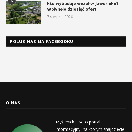
6
Kto wybuduje węzeł w Jaworniku?
Wpłynęło dziesięć ofert
7 sierpnia 2026
POLUB NAS NA FACEBOOKU
O NAS
Myślenicka 24 to portal
informacyjny, na którym znajdziecie