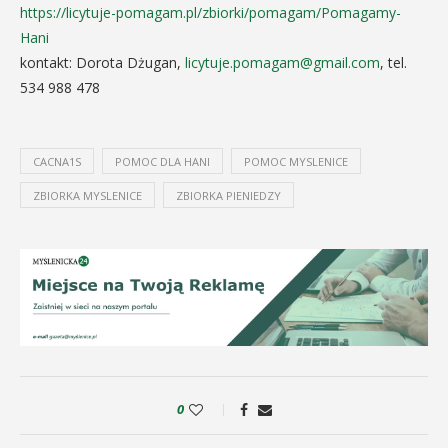
https://licytuje-pomagam.pl/zbiorki/pomagam/Pomagamy-
Hani
kontakt: Dorota Dżugan,
licytuje.pomagam@gmail.com
, tel.
534 988 478
CACNA1S
POMOC DLA HANI
POMOC MYSLENICE
ZBIORKA MYSLENICE
ZBIORKA PIENIEDZY
0