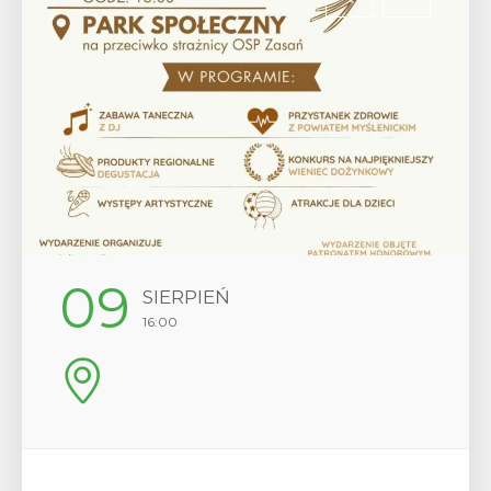
12
SIERPIEŃ
17:00