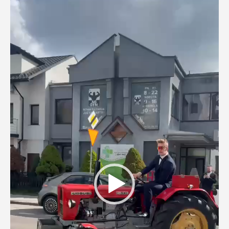
Odtwarzacz
video