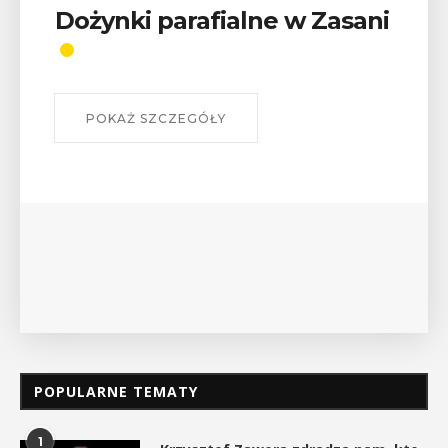
Wykład „Jak zdobyć
odznaki na myślenickich
szlakach?”
W środę 12 sierpnia o godz. 17 w Miejskiej
Bibliotece Publicznej w Myślenicach odbędzie się
wykład Mateusza Murzyna, przewodnika i prezesa
myślenickiego oddziału PTTK Lubomir. ...
POKAŻ SZCZEGÓŁY
POPULARNE TEMATY
1