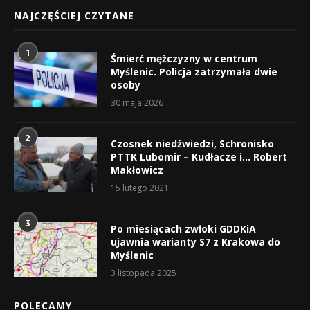
NAJCZĘŚCIEJ CZYTANE
1
Śmierć mężczyzny w centrum
Myślenic. Policja zatrzymała dwie
osoby
30 maja 2026
2
Czosnek niedźwiedzi, Schronisko
PTTK Lubomir – Kudłacze i… Robert
Makłowicz
15 lutego 2021
3
Po miesiącach zwłoki GDDKiA
ujawnia warianty S7 z Krakowa do
Myślenic
3 listopada 2025
POLECAMY