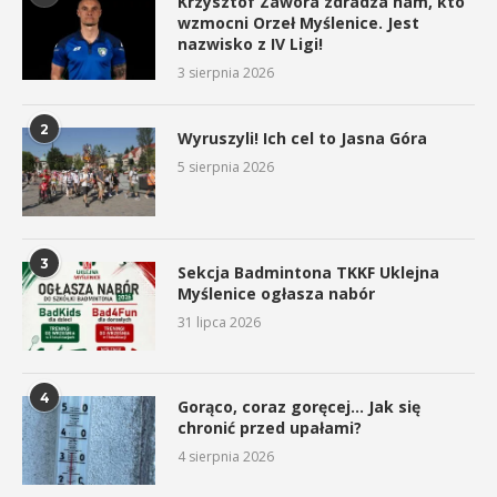
Krzysztof Zawora zdradza nam, kto
wzmocni Orzeł Myślenice. Jest
nazwisko z IV Ligi!
3 sierpnia 2026
2
Wyruszyli! Ich cel to Jasna Góra
5 sierpnia 2026
3
Sekcja Badmintona TKKF Uklejna
Myślenice ogłasza nabór
31 lipca 2026
4
Gorąco, coraz goręcej… Jak się
chronić przed upałami?
4 sierpnia 2026