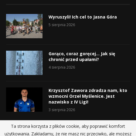
Wyruszyli! Ich cel to Jasna Góra
5 sierpnia 2026
Gorąco, coraz goręcej… Jak się
chronić przed upałami?
4 sierpnia 2026
Krzysztof Zawora zdradza nam, kto
wzmocni Orzeł Myślenice. Jest
nazwisko z IV Ligi!
3 sierpnia 2026
Ta strona korzysta z plików cookie, aby poprawić komfort
użytkowania. Zakładamy, że nie masz nic przeciwko, ale możesz