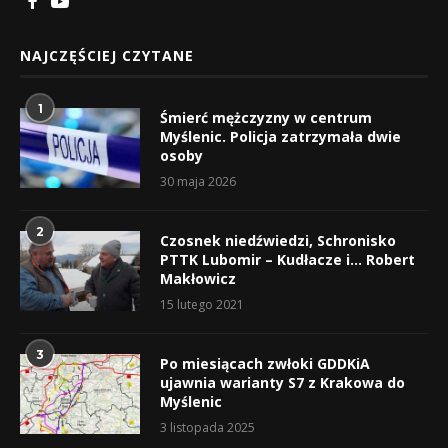
NAJCZĘŚCIEJ CZYTANE
1
Śmierć mężczyzny w centrum
Myślenic. Policja zatrzymała dwie
osoby
30 maja 2026
2
Czosnek niedźwiedzi, Schronisko
PTTK Lubomir – Kudłacze i… Robert
Makłowicz
15 lutego 2021
3
Po miesiącach zwłoki GDDKiA
ujawnia warianty S7 z Krakowa do
Myślenic
3 listopada 2025