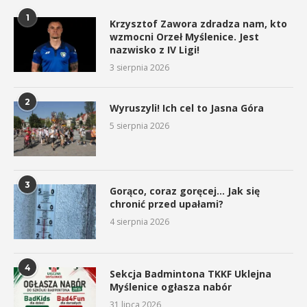
1
Krzysztof Zawora zdradza nam, kto
wzmocni Orzeł Myślenice. Jest
nazwisko z IV Ligi!
3 sierpnia 2026
2
Wyruszyli! Ich cel to Jasna Góra
5 sierpnia 2026
3
Gorąco, coraz goręcej… Jak się
chronić przed upałami?
4 sierpnia 2026
4
Sekcja Badmintona TKKF Uklejna
Myślenice ogłasza nabór
31 lipca 2026