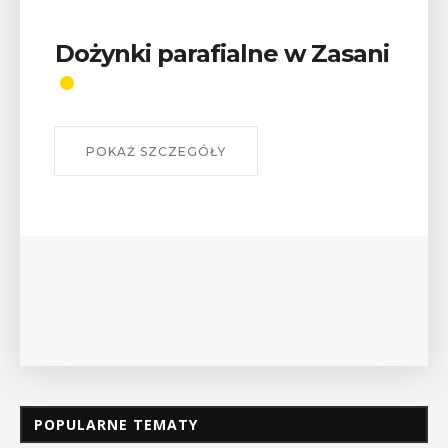
Wykład „Jak zdobyć
odznaki na myślenickich
szlakach?”
W środę 12 sierpnia o godz. 17 w Miejskiej
Bibliotece Publicznej w Myślenicach odbędzie się
wykład Mateusza Murzyna, przewodnika i prezesa
myślenickiego oddziału PTTK Lubomir. ...
POKAŻ SZCZEGÓŁY
POPULARNE TEMATY