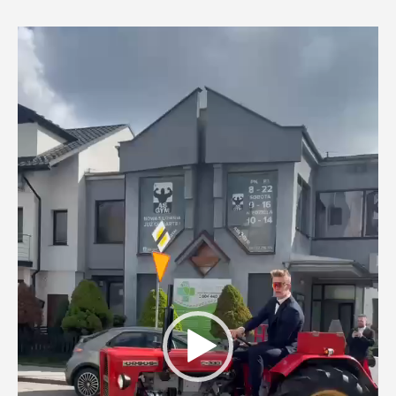
Odtwarzacz
video