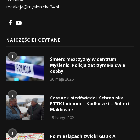
redakcja@myslenicka24.pl
NAJCZĘŚCIEJ CZYTANE
1
Śmierć mężczyzny w centrum
Myślenic. Policja zatrzymała dwie
osoby
30 maja 2026
2
Czosnek niedźwiedzi, Schronisko
PTTK Lubomir – Kudłacze i… Robert
Makłowicz
15 lutego 2021
3
Po miesiącach zwłoki GDDKiA