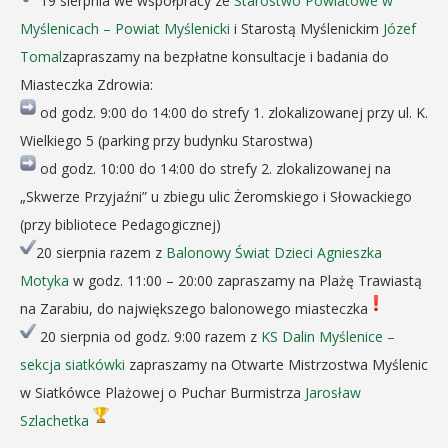
19 sierpnia we współpracy ze
Starostwo Powiatowe w
Myślenicach – Powiat Myślenicki
i Starostą Myślenickim
Józef
Tomal
zapraszamy na bezpłatne konsultacje i badania do
Miasteczka Zdrowia:
od godz. 9:00 do 14:00 do strefy 1. zlokalizowanej przy ul. K.
Wielkiego 5 (parking przy budynku Starostwa)
od godz. 10:00 do 14:00 do strefy 2. zlokalizowanej na
„Skwerze Przyjaźni” u zbiegu ulic Żeromskiego i Słowackiego
(przy bibliotece Pedagogicznej)
20 sierpnia razem z
Balonowy Świat Dzieci Agnieszka
Motyka
w godz. 11:00 – 20:00 zapraszamy na Plażę Trawiastą
na Zarabiu, do największego balonowego miasteczka
20 sierpnia od godz. 9:00 razem z
KS Dalin Myślenice –
sekcja siatkówki
zapraszamy na Otwarte Mistrzostwa Myślenic
w Siatkówce Plażowej o Puchar Burmistrza
Jarosław
Szlachetka