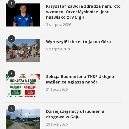
1
Krzysztof Zawora zdradza nam, kto
wzmocni Orzeł Myślenice. Jest
nazwisko z IV Ligi!
3 sierpnia 2026
2
Wyruszyli! Ich cel to Jasna Góra
5 sierpnia 2026
3
Sekcja Badmintona TKKF Uklejna
Myślenice ogłasza nabór
31 lipca 2026
4
Dzisiejszej nocy utrudnienia
drogowe w Gaju
29 lipca 2026