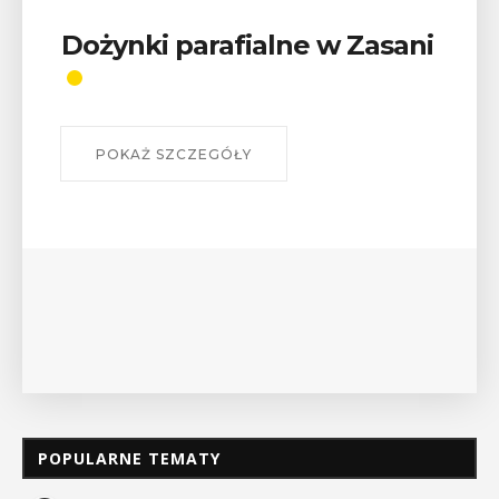
Wykład „Jak zdobyć
odznaki na myślenickich
szlakach?”
W środę 12 sierpnia o godz. 17 w Miejskiej
Bibliotece Publicznej w Myślenicach odbędzie się
wykład Mateusza Murzyna, przewodnika i prezesa
myślenickiego oddziału PTTK Lubomir. ...
POKAŻ SZCZEGÓŁY
POPULARNE TEMATY