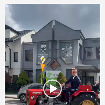
Odtwarzacz
video