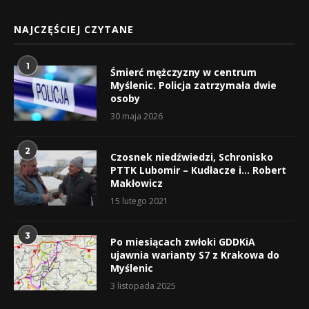
NAJCZĘŚCIEJ CZYTANE
1
Śmierć mężczyzny w centrum
Myślenic. Policja zatrzymała dwie
osoby
30 maja 2026
2
Czosnek niedźwiedzi, Schronisko
PTTK Lubomir – Kudłacze i… Robert
Makłowicz
15 lutego 2021
3
Po miesiącach zwłoki GDDKiA
ujawnia warianty S7 z Krakowa do
Myślenic
3 listopada 2025