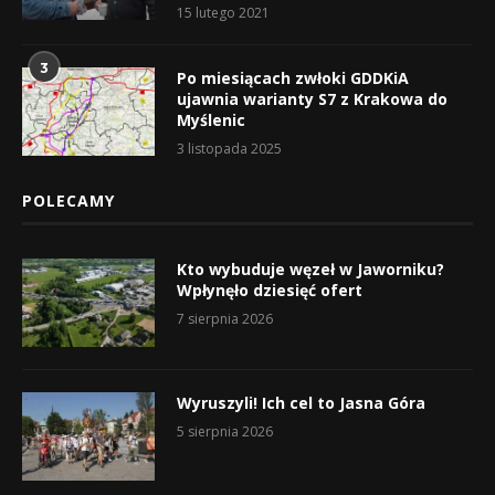
15 lutego 2021
3
Po miesiącach zwłoki GDDKiA
ujawnia warianty S7 z Krakowa do
Myślenic
3 listopada 2025
POLECAMY
Kto wybuduje węzeł w Jaworniku?
Wpłynęło dziesięć ofert
7 sierpnia 2026
Wyruszyli! Ich cel to Jasna Góra
5 sierpnia 2026