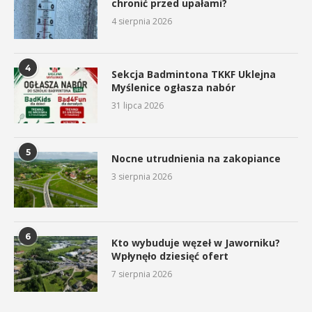
chronić przed upałami?
4 sierpnia 2026
4
Sekcja Badmintona TKKF Uklejna
Myślenice ogłasza nabór
31 lipca 2026
5
Nocne utrudnienia na zakopiance
3 sierpnia 2026
6
Kto wybuduje węzeł w Jaworniku?
Wpłynęło dziesięć ofert
7 sierpnia 2026