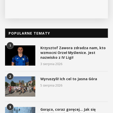
POPULARNE TEMATY
1
Krzysztof Zawora zdradza nam, kto
wzmocni Orzeł Myślenice. Jest
nazwisko z IV Ligi!
3 sierpnia 2026
2
Wyruszyli! Ich cel to Jasna Góra
5 sierpnia 2026
3
Gorąco, coraz goręcej… Jak się