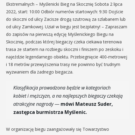
Ekstremalnych – Myślenicki Bieg na Skocznię Sobota 2 lipca
2022, start: 10:00 Odbiór numerów startowych: 9:30 Dojście
do skoczni od ulicy Zacisze drogą szutrową za szlabanem lub
od ulicy Zamkowej. Uział w biegu jest bezpłatny! – Zapraszam
do zapisów na pierwszą edycję Myślenickiego Biegu na
Skocznię, podczas której biegaczy czeka ciekawa terenowa
trasa ze startem na rozbiegu skoczni i finiszem po zeskoku i
najeździe legendarnego obiektu. Przebiegnięcie 400-metrowej
i 18 metrów przewyższenia trasy nie powinno być trudnym
wyzwaniem dla żadnego biegacza.
Klasyfikacja prowadzona będzie w kategoriach
kobiet i mężczyzn, a na najlepszych biegaczy czekają
atrakcyjne nagrody
—
mówi Mateusz Suder,
zastępca burmistrza Myślenic.
W organizację biegu zaangażowały się Towarzystwo