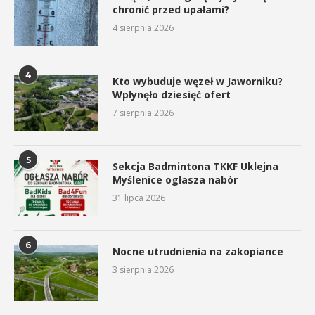
chronić przed upałami?
4 sierpnia 2026
4
Kto wybuduje węzeł w Jaworniku?
Wpłynęło dziesięć ofert
7 sierpnia 2026
5
Sekcja Badmintona TKKF Uklejna
Myślenice ogłasza nabór
31 lipca 2026
6
Nocne utrudnienia na zakopiance
3 sierpnia 2026