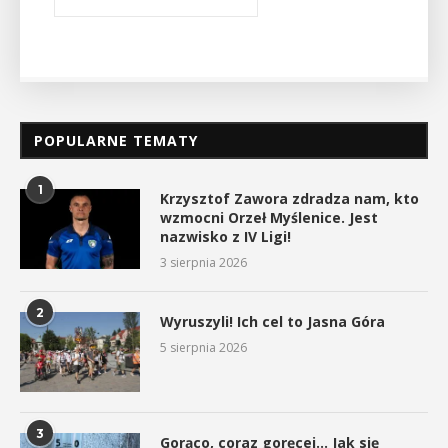
POPULARNE TEMATY
1
Krzysztof Zawora zdradza nam, kto
wzmocni Orzeł Myślenice. Jest
nazwisko z IV Ligi!
3 sierpnia 2026
2
Wyruszyli! Ich cel to Jasna Góra
5 sierpnia 2026
3
Gorąco, coraz goręcej… Jak się