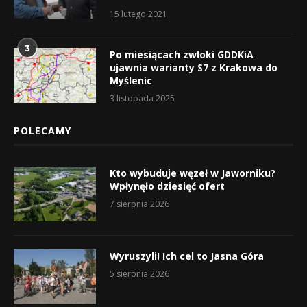
15 lutego 2021
3
Po miesiącach zwłoki GDDKiA
ujawnia warianty S7 z Krakowa do
Myślenic
3 listopada 2025
POLECAMY
Kto wybuduje węzeł w Jaworniku?
Wpłynęło dziesięć ofert
7 sierpnia 2026
Wyruszyli! Ich cel to Jasna Góra
5 sierpnia 2026