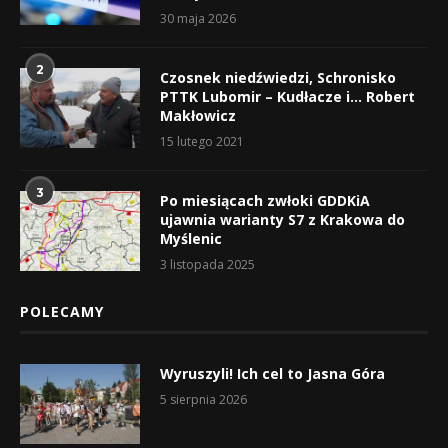
30 maja 2026
2
Czosnek niedźwiedzi, Schronisko
PTTK Lubomir – Kudłacze i… Robert
Makłowicz
15 lutego 2021
3
Po miesiącach zwłoki GDDKiA
ujawnia warianty S7 z Krakowa do
Myślenic
3 listopada 2025
POLECAMY
Wyruszyli! Ich cel to Jasna Góra
5 sierpnia 2026