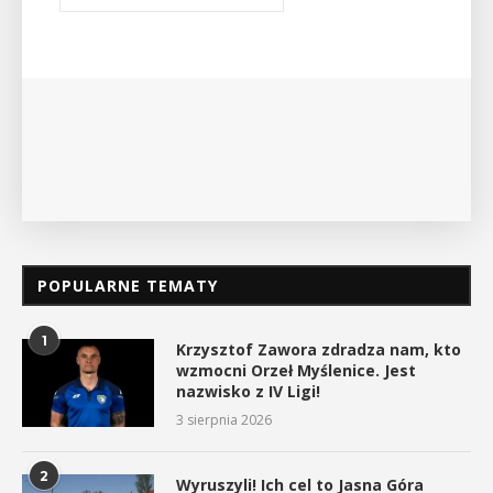
Bibliotece Publicznej w Myślenicach odbędzie s
wykład Mateusza Murzyna, przewodnika i preze
myślenickiego oddziału PTTK Lubomir. ...
POKAŻ SZCZEGÓŁY
POPULARNE TEMATY
1
Krzysztof Zawora zdradza nam, kto
wzmocni Orzeł Myślenice. Jest
nazwisko z IV Ligi!
3 sierpnia 2026
2
Wyruszyli! Ich cel to Jasna Góra