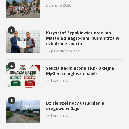
5 sierpnia 2026
3
Krzysztof Szpakiewicz oraz Jan
Mastela z nagrodami burmistrza w
dziedzinie sportu
13 października 2021
4
Sekcja Badmintona TKKF Uklejna
Myślenice ogłasza nabór
31 lipca 2026
5
Dzisiejszej nocy utrudnienia
drogowe w Gaju
29 lipca 2026