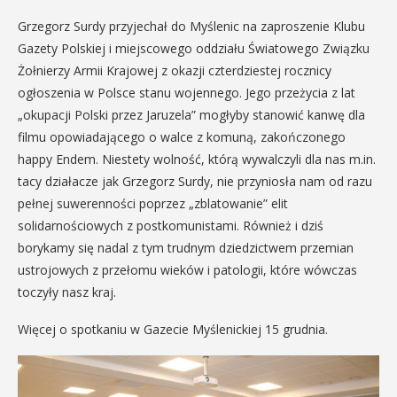
Grzegorz Surdy przyjechał do Myślenic na zaproszenie Klubu
Gazety Polskiej i miejscowego oddziału Światowego Związku
Żołnierzy Armii Krajowej z okazji czterdziestej rocznicy
ogłoszenia w Polsce stanu wojennego. Jego przeżycia z lat
„okupacji Polski przez Jaruzela” mogłyby stanowić kanwę dla
filmu opowiadającego o walce z komuną, zakończonego
happy Endem. Niestety wolność, którą wywalczyli dla nas m.in.
tacy działacze jak Grzegorz Surdy, nie przyniosła nam od razu
pełnej suwerenności poprzez „zblatowanie” elit
solidarnościowych z postkomunistami. Również i dziś
borykamy się nadal z tym trudnym dziedzictwem przemian
ustrojowych z przełomu wieków i patologii, które wówczas
toczyły nasz kraj.
Więcej o spotkaniu w Gazecie Myślenickiej 15 grudnia.