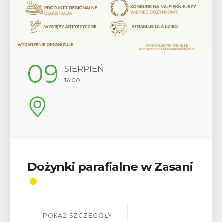
12
SIERPIEŃ
17:00
sani
Wykład „Jak zdobyć
odznaki na myślenickich
szlakach?”
W środę 12 sierpnia o godz. 17 w Miejskiej