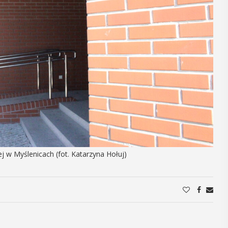
14
CZERWIEC
Cały dzień
„Oddaj krew-
a
Uratuj życie”
olejną edycję
W niedzielę 14 czerwca na plaży
6
trawiastej na myślenickim Zarabiu
Zarabie,
ej w Myślenicach (fot. Katarzyna Hołuj)
odbędzie się druga edycja wydarzenia
"Oddaj krew-Uratuj życie" łączące akcję
krwiodawstwa ze zlotem samochodów
pożarniczych. Organizatorami ...
POKAŻ SZCZEGÓŁY