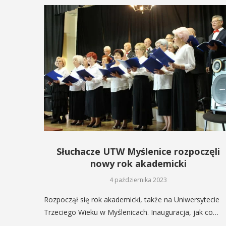
ię na ...
AŻ SZCZEGÓŁY
Słuchacze UTW Myślenice rozpoczęli
nowy rok akademicki
4 października 2023
Rozpoczął się rok akademicki, także na Uniwersytecie
Trzeciego Wieku w Myślenicach. Inauguracja, jak co…