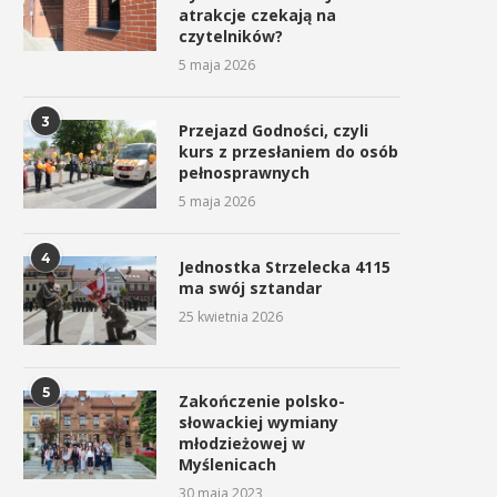
atrakcje czekają na
czytelników?
5 maja 2026
3
Przejazd Godności, czyli
kurs z przesłaniem do osób
pełnosprawnych
5 maja 2026
4
Jednostka Strzelecka 4115
ma swój sztandar
25 kwietnia 2026
5
Zakończenie polsko-
słowackiej wymiany
młodzieżowej w
Myślenicach
30 maja 2023