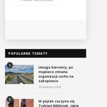
Ośrodek
PO
POPULARNE TEMATY
1
Uwaga kierowcy, po
majówce zmiana
organizacji ruchu na
zakopiance
30 kwietnia 2026
2
W piątek zaczyna się
Tydzień Bibliotek. Jakie