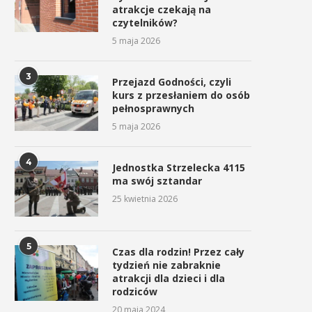
atrakcje czekają na
czytelników?
5 maja 2026
3
Przejazd Godności, czyli
kurs z przesłaniem do osób
pełnosprawnych
5 maja 2026
4
Jednostka Strzelecka 4115
ma swój sztandar
25 kwietnia 2026
5
Czas dla rodzin! Przez cały
tydzień nie zabraknie
atrakcji dla dzieci i dla
rodziców
20 maja 2024