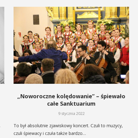
„Noworoczne kolędowanie” – śpiewało
całe Sanktuarium
9 stycznia 2022
,
To był absolutnie zjawiskowy koncert. Czuli to muzycy,
czuli śpiewacy i czuła także bardzo…