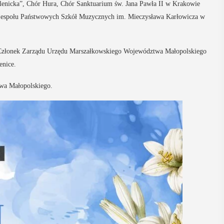
lenicka”, Chór Hura, Chór Sanktuarium św. Jana Pawła II w Krakowie
16
MAJ
a Zespołu Państwowych Szkół Muzycznych im. Mieczysława Karłowicza w
09:00 -
18:00
 Członek Zarządu Urzędu Marszałkowskiego Województwa Małopolskiego
enice.
Dzień otwarty
twa Małopolskiego.
Biblioteki
Pedagogicznej
nia seniorzy
PROGRAM DNIA OTWARTEGO BIBLIOTEKI
zję
PEDAGOGICZNEJ W MYŚLENICACH
odzące lato,
9.00 – 11.00 zajęcia dla dzieci:
ne kosmetyki
Spotkanie z robotami - Ozobot i Photon
 Uuczestnicy
zapraszają dzieci do wspólnej zabawy.
enie
Magiczne ...