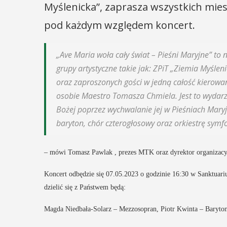
Myślenicka”, zaprasza wszystkich mi
pod każdym względem koncert.
„Ave Maria woła cały świat – Pieśni Maryjne” to 
grupy artystyczne takie jak: ZPiT „Ziemia Myśle
oraz zaproszonych gości w jedną całość kierowa
osobie Maestro Tomasza Chmiela. Jest to wydarze
Bożej poprzez wychwalanie jej w Pieśniach Mar
baryton, chór czterogłosowy oraz orkiestrę symfo
–
mówi Tomasz Pawlak , prezes MTK oraz dyrektor organizacy
Koncert odbędzie się 07.05.2023 o godzinie 16:30 w Sanktuar
dzielić się z Państwem będą:
Magda Niedbała-Solarz – Mezzosopran, Piotr Kwinta – Baryton