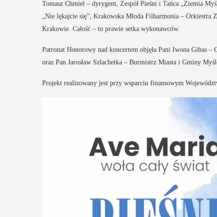
Tomasz Chmiel – dyrygent, Zespół Pieśni i Tańca „Ziemia Myś
12
MAJ
„Nie lękajcie się”, Krakowska Młoda Filharmonia – Orkiestr
16:00 - 17:30
Krakowie. Całość – to prawie setka wykonawców.
EŃ
Patronat Honorowy nad koncertem objęła Pani Iwona Gibas –
:00
oraz Pan Jarosław Szlachetka – Burmistrz Miasta i Gminy Myśl
Spotkanie
Projekt realizowany jest przy wsparciu finansowym Wojewódz
Seniorów w
rniej
Jaworniku
imira.
zczanie i
Podczas majowego spotka
będą mieli wyjątkową oka
ieślnicy
przygotować się na nadch
zaopatrując się w natural
 weekend wakacji, czyli 29-30
wykonane własnoręcznie.
w Myślenicach odbędzie się
będą proszeni o przyniesi
ja Turnieju Myślimira.
słoiczków ...
ie organizowane przez
iepodległości w Myślenicach