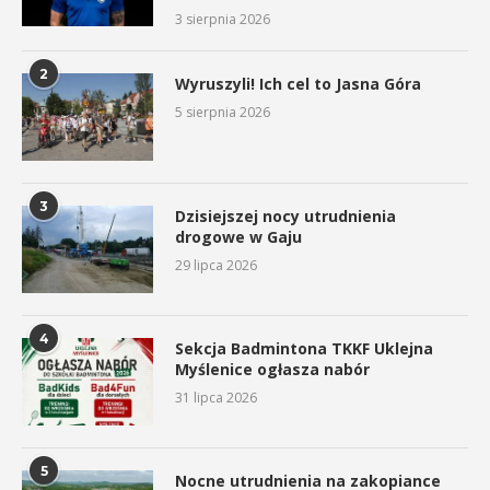
3 sierpnia 2026
2
Wyruszyli! Ich cel to Jasna Góra
5 sierpnia 2026
3
Dzisiejszej nocy utrudnienia
drogowe w Gaju
29 lipca 2026
4
Sekcja Badmintona TKKF Uklejna
Myślenice ogłasza nabór
31 lipca 2026
5
Nocne utrudnienia na zakopiance