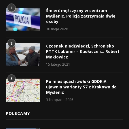
1
Śmierć mężczyzny w centrum
Myślenic. Policja zatrzymała dwie
osoby
30 maja 2026
2
Czosnek niedźwiedzi, Schronisko
PTTK Lubomir – Kudłacze i… Robert
Makłowicz
15 lutego 2021
3
Po miesiącach zwłoki GDDKiA
ujawnia warianty S7 z Krakowa do
Myślenic
3 listopada 2025
POLECAMY