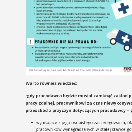
ię na ...
AŻ SZCZEGÓŁY
Warto również wiedzieć:
·gdy pracodawca będzie musiał zamknąć zakład pr
pracy zdalnej, pracownikowi za czas niewykonywan
przeszkód z przyczyn dotyczących pracodawcy – p
wynikające z jego osobistego zaszeregowania, ok
pracowników wynagradzanych w stałej stawce godzi