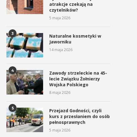
atrakcje czekają na
czytelników?
5 maja 2026
3
Naturalne kosmetyki w
Jaworniku
14 maja 2026
4
Zawody strzeleckie na 45-
lecie Związku Żołnierzy
Wojska Polskiego
8 maja 2026
5
Przejazd Godności, czyli
kurs z przesłaniem do osób
pełnosprawnych
5 maja 2026