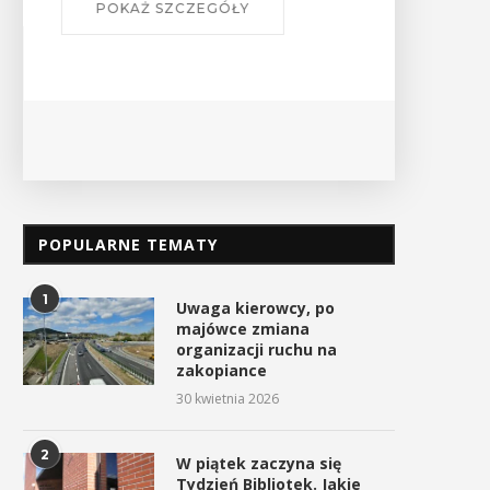
POKAŻ SZCZEGÓŁY
PO
POPULARNE TEMATY
1
Uwaga kierowcy, po
majówce zmiana
organizacji ruchu na
zakopiance
30 kwietnia 2026
2
W piątek zaczyna się
Tydzień Bibliotek. Jakie