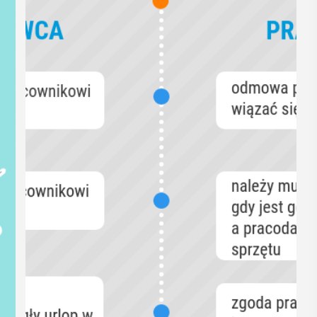
15
MAJ
19:00 - 23:00
 2026
Noc Muzeów w
Magistracie
um
Już w najbliższy piątek Myślenice
cach
ponownie dołączą do wyjątkowej akcji
Noc Muzeów.
Noc Muzeów. To jedna z tych nocy,
rzybyłych
kiedy znane miejsca pokazują się z
e. Program ...
zupełnie innej ...
POKAŻ SZCZEGÓŁY