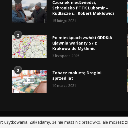
1
Czosnek niedźwiedzi,
Schronisko PTTK Lubomir –
Kudłacze i… Robert Makłowicz
15 lutego 2021
2
Po miesiącach zwłoki GDDKiA
ujawnia warianty S7 z
Krakowa do Myślenic
3 listopada 2025
3
Zobacz makietę Drogini
sprzed lat
10 marca 2021
@2019 - All Right Reserved.
rt użytkowania. Zakładamy, że nie masz nic przeciwko, ale możesz z