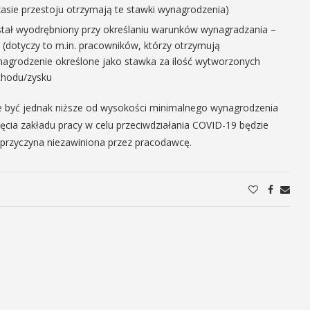
 czasie przestoju otrzymają te stawki wynagrodzenia)
stał wyodrębniony przy określaniu warunków wynagradzania –
(dotyczy to m.in. pracowników, którzy otrzymują
nagrodzenie określone jako stawka za ilość wytworzonych
chodu/zysku
 być jednak niższe od wysokości minimalnego wynagrodzenia
cia zakładu pracy w celu przeciwdziałania COVID-19 będzie
przyczyna niezawiniona przez pracodawcę.