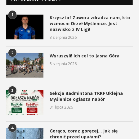
1
Krzysztof Zawora zdradza nam, kto
wzmocni Orzeł Myślenice. Jest
nazwisko z IV Ligi!
3 sierpnia 2026
2
Wyruszyli! Ich cel to Jasna Góra
5 sierpnia 2026
3
Sekcja Badmintona TKKF Uklejna
Myślenice ogłasza nabór
31 lipca 2026
4
Gorąco, coraz goręcej… Jak się
chronić przed upałami?