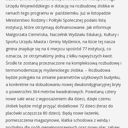
Urzędu Wojewódzkiego o dotację na rozbudowę żłobka w
ramach tego programu w październiku. Już w listopadzie
Ministerstwo Rodziny i Polityki Społecznej podało listę
instytucji, które otrzymają dofinansowanie. Jak informuje
Małgorzata Ciemińska, Naczelnik Wydziału Edukacji, Kultury i
Sportu Urzędu Miasta i Gminy Myślenice, na liście tej nasza
gmina znajduje się na 6 miejscu spośród 77 instytucji, co
oznacza, że otrzymaliśmy jedną z kilku najwyższych kwot.
Środki te zostaną przeznaczone na kompleksową rozbudowę i
termomodernizację myślenickiego żłobka. – Rozbudowa
będzie polegała na zmianie parametrów użytkowych budynku,
a konkretnie na dobudowaniu nowej dwukondygnacyjnej bryły
o powierzchni 364 metrów kwadratowych. Powstaną cztery
nowe sale wraz z wyposażeniem dla dzieci, dzięki czemu
żłobek będzie mógł przyjąć dodatkowe 72 dzieci (teraz do
placówki uczęszcza 80 dzieci). Będą nowe łazienki,
pomieszczenia magazynowe, klatka schodowa z windą i
pochylnią dla osób niepełnosprawnych oraz nowy plac zabaw