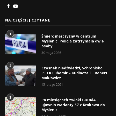
NAJCZĘŚCIEJ CZYTANE
1
Śmierć mężczyzny w centrum
Myślenic. Policja zatrzymała dwie
osoby
30 maja 2026
2
Czosnek niedźwiedzi, Schronisko
PTTK Lubomir – Kudłacze i… Robert
Makłowicz
15 lutego 2021
3
Po miesiącach zwłoki GDDKiA
ujawnia warianty S7 z Krakowa do
Myślenic