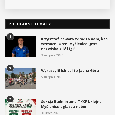
POPULARNE TEMATY
1
Krzysztof Zawora zdradza nam, kto
wzmocni Orzeł Myślenice. Jest
nazwisko z IV Ligi!
3 sierpnia 2026
2
Wyruszyli! Ich cel to Jasna Góra
5 sierpnia 2026
3
Sekcja Badmintona TKKF Uklejna
Myślenice ogłasza nabór
31 lipca 2026