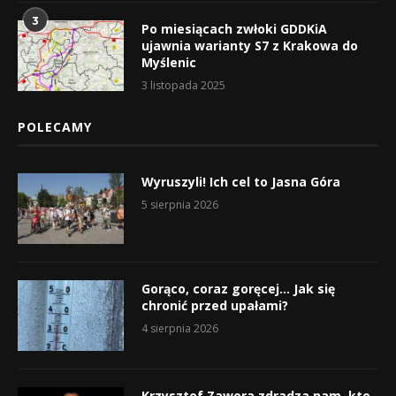
3
Po miesiącach zwłoki GDDKiA
ujawnia warianty S7 z Krakowa do
Myślenic
3 listopada 2025
POLECAMY
Wyruszyli! Ich cel to Jasna Góra
5 sierpnia 2026
Gorąco, coraz goręcej… Jak się
chronić przed upałami?
4 sierpnia 2026
Krzysztof Zawora zdradza nam, kto