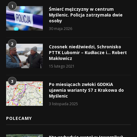
1
Śmierć mężczyzny w centrum
Myślenic. Policja zatrzymała dwie
osoby
30 maja 2026
2
Czosnek niedźwiedzi, Schronisko
PTTK Lubomir – Kudłacze i… Robert
Makłowicz
15 lutego 2021
3
Po miesiącach zwłoki GDDKiA
ujawnia warianty S7 z Krakowa do
Myślenic
3 listopada 2025
POLECAMY