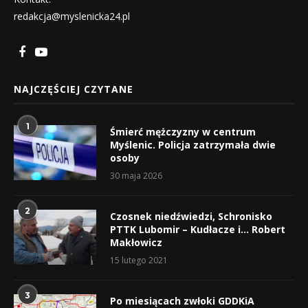
redakcja@myslenicka24.pl
NAJCZĘŚCIEJ CZYTANE
1
Śmierć mężczyzny w centrum
Myślenic. Policja zatrzymała dwie
osoby
30 maja 2026
2
Czosnek niedźwiedzi, Schronisko
PTTK Lubomir – Kudłacze i… Robert
Makłowicz
15 lutego 2021
3
Po miesiącach zwłoki GDDKiA