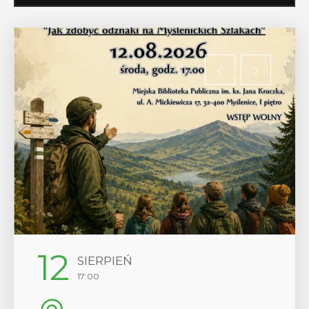
29
EŃ
SIERPIEŃ
08:00 - 18:00