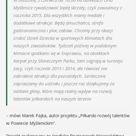
W niedzielę 5 czerwca od 10:00 na obiektach Orła
Myślenice rywalizować będą skrzaty, czyli zawodnicy z
rocznika 2015. Dla wszystkich mamy medale i
dodatkowe atrakcje. Będą dmuchańce, strefa
gastronomiczna i plac zabaw. Chcemy przy okazji
zrobić Dzień Dziecka w sportowych klimatach dla
naszych zawodników. Tydzień później w podobnym
klimacie spotkami się w Sieprawiu, na obiektach
Karpat przy Słonecznym Parku, tam zagrają w turnieju
żacy, czyli roczniki 2013 i 2014, ale również nie
zabraknie atrakcji dla pozostałych. Serdecznie
zapraszamy do udziału i jeszcze raz dziękujemy za
oddane głosy, które mają realny wpływ na rozwój
talentów piłkarskich na naszym terenie
– mówi Marek Pajka, autor projektu „Piłkarski rozwój talentów
w Powiecie Myślenickim”.
Projekt realizowany ze środków finansowych Województwa