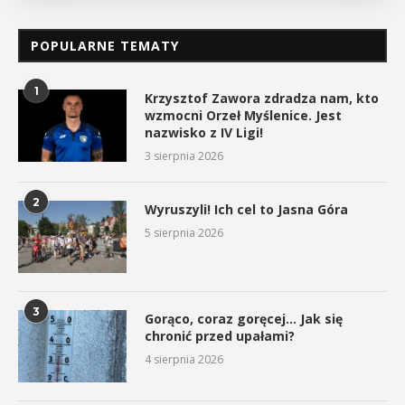
POPULARNE TEMATY
1
Krzysztof Zawora zdradza nam, kto
wzmocni Orzeł Myślenice. Jest
nazwisko z IV Ligi!
3 sierpnia 2026
2
Wyruszyli! Ich cel to Jasna Góra
5 sierpnia 2026
3
Gorąco, coraz goręcej… Jak się
chronić przed upałami?
4 sierpnia 2026