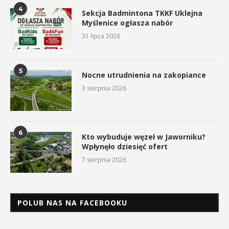
4
Sekcja Badmintona TKKF Uklejna
Myślenice ogłasza nabór
31 lipca 2026
5
Nocne utrudnienia na zakopiance
3 sierpnia 2026
6
Kto wybuduje węzeł w Jaworniku?
Wpłynęło dziesięć ofert
7 sierpnia 2026
POLUB NAS NA FACEBOOKU