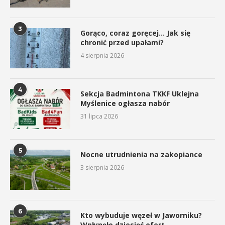
3
Gorąco, coraz goręcej… Jak się
chronić przed upałami?
4 sierpnia 2026
4
Sekcja Badmintona TKKF Uklejna
Myślenice ogłasza nabór
31 lipca 2026
5
Nocne utrudnienia na zakopiance
3 sierpnia 2026
6
Kto wybuduje węzeł w Jaworniku?
Wpłynęło dziesięć ofert