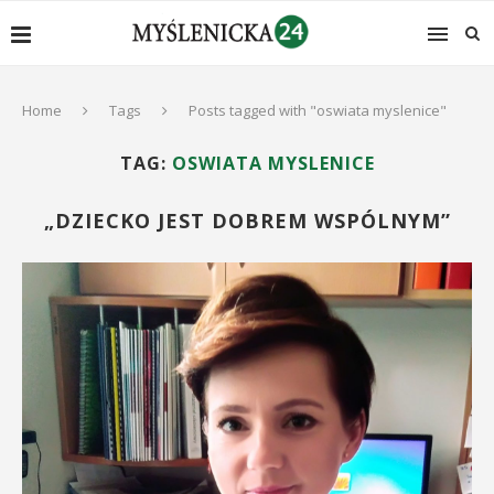
Home
Tags
Posts tagged with "oswiata myslenice"
TAG:
OSWIATA MYSLENICE
„DZIECKO JEST DOBREM WSPÓLNYM”