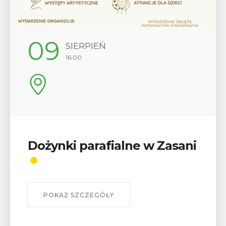
12
SIERPIEŃ
17:00
Wykład „Jak zdobyć
odznaki na myślenickich
szlakach?”
W środę 12 sierpnia o godz. 17 w Miejskiej
Bibliotece Publicznej w Myślenicach odbędzie się
wykład Mateusza Murzyna, przewodnika i prezesa