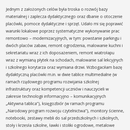
Jednym z założonych celów była troska o rozwój bazy
materialnej i zaplecza dydaktycznego oraz dbanie o otoczenie
placówki, pomoce dydaktyczne i sprzęt. Udało mi się poprawić
warunki lokalowe poprzez systematyczne wykonywanie prac
remontowo – modernizacyjnych, w tym: powstanie parkingu i
dwóch placów zabaw, remont ogrodzenia, malowanie kuchni i
sekretariatu wraz z ich doposażeniem, remont wiatrołapu
wraz z wymianą płytek na schodach, malowanie sal lekcyjnych
i szkolnego korytarza oraz wymiana drzwi. Wzbogaciłam bazę
dydaktyczną placówki m.in. w dwie tablice multimedialne (w
ramach rządowego programu rozwijania szkolnej
infrastruktury oraz kompetencji uczniów i nauczycieli w
zakresie technologii informacyjno – komunikacyjnych
„Aktywna tablica”), księgozbiór (w ramach programu
„Narodowy program rozwoju czytelnictwa”), monitory ścienne,
notebooki, zestawy mebli do sal przedszkolnych i szkolnych,
stoły i krzesła szkolne, ławki i stoliki ogrodowe, metalowe