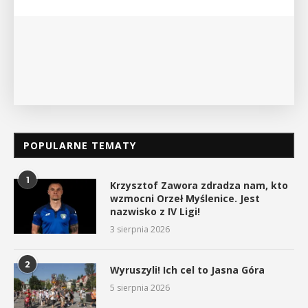
myślenickiego oddziału PTTK Lubomir. ...
POKAŻ SZCZEGÓŁY
POPULARNE TEMATY
1
Krzysztof Zawora zdradza nam, kto
wzmocni Orzeł Myślenice. Jest
nazwisko z IV Ligi!
3 sierpnia 2026
2
Wyruszyli! Ich cel to Jasna Góra
5 sierpnia 2026