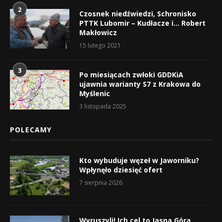
2
Czosnek niedźwiedzi, Schronisko
PTTK Lubomir – Kudłacze i… Robert
Makłowicz
15 lutego 2021
3
Po miesiącach zwłoki GDDKiA
ujawnia warianty S7 z Krakowa do
Myślenic
3 listopada 2025
POLECAMY
Kto wybuduje węzeł w Jaworniku?
Wpłynęło dziesięć ofert
7 sierpnia 2026
Wyruszyli! Ich cel to Jasna Góra