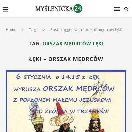
Home
Tags
Posts tagged with "orszak mędrców łęki"
TAG:
ORSZAK MĘDRCÓW ŁĘKI
ŁĘKI – ORSZAK MĘDRCÓW