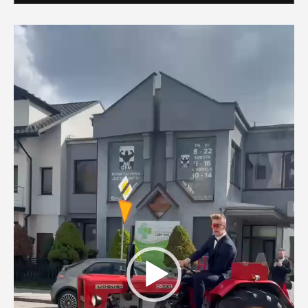
Odtwarzacz
video