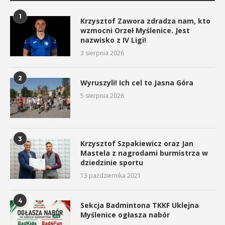
1
Krzysztof Zawora zdradza nam, kto
wzmocni Orzeł Myślenice. Jest
nazwisko z IV Ligi!
3 sierpnia 2026
2
Wyruszyli! Ich cel to Jasna Góra
5 sierpnia 2026
3
Krzysztof Szpakiewicz oraz Jan
Mastela z nagrodami burmistrza w
dziedzinie sportu
13 października 2021
4
Sekcja Badmintona TKKF Uklejna
Myślenice ogłasza nabór