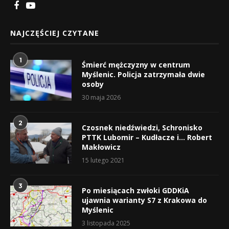
NAJCZĘŚCIEJ CZYTANE
1
Śmierć mężczyzny w centrum
Myślenic. Policja zatrzymała dwie
osoby
30 maja 2026
2
Czosnek niedźwiedzi, Schronisko
PTTK Lubomir – Kudłacze i… Robert
Makłowicz
15 lutego 2021
3
Po miesiącach zwłoki GDDKiA
ujawnia warianty S7 z Krakowa do
Myślenic
3 listopada 2025