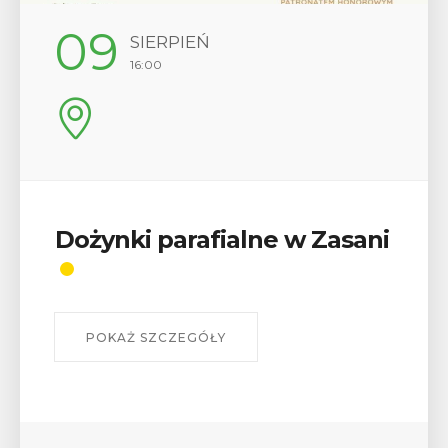
12
SIERPIEŃ
17:00
Wykład „Jak zdobyć
odznaki na myślenickich
szlakach?”
W środę 12 sierpnia o godz. 17 w Miejskiej
Bibliotece Publicznej w Myślenicach odbędzie się
wykład Mateusza Murzyna, przewodnika i prezesa
myślenickiego oddziału PTTK Lubomir. ...