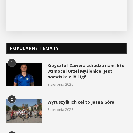
POKAŻ SZCZEGÓŁY
POPULARNE TEMATY
1
Krzysztof Zawora zdradza nam, kto
wzmocni Orzeł Myślenice. Jest
nazwisko z IV Ligi!
3 sierpnia 2026
2
Wyruszyli! Ich cel to Jasna Góra
5 sierpnia 2026