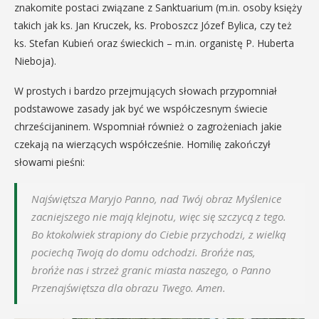
znakomite postaci związane z Sanktuarium (m.in. osoby księży
takich jak ks. Jan Kruczek, ks. Proboszcz Józef Bylica, czy też
ks. Stefan Kubień oraz świeckich – m.in. organistę P. Huberta
Nieboja).
W prostych i bardzo przejmujących słowach przypomniał
podstawowe zasady jak być we współczesnym świecie
chrześcijaninem. Wspomniał również o zagrożeniach jakie
czekają na wierzących współcześnie. Homilię zakończył
słowami pieśni:
Najświętsza Maryjo Panno, nad Twój obraz Myślenice
zacniejszego nie mają klejnotu, więc się szczycą z tego.
Bo ktokolwiek strapiony do Ciebie przychodzi, z wielką
pociechą Twoją do domu odchodzi. Brońże nas,
brońże nas i strzeż granic miasta naszego, o Panno
Przenajświętsza dla obrazu Twego. Amen.