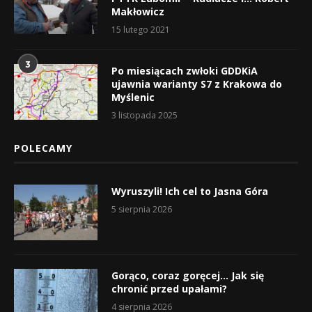
Makłowicz
15 lutego 2021
3
Po miesiącach zwłoki GDDKiA
ujawnia warianty S7 z Krakowa do
Myślenic
3 listopada 2025
POLECAMY
Wyruszyli! Ich cel to Jasna Góra
5 sierpnia 2026
Gorąco, coraz goręcej… Jak się
chronić przed upałami?
4 sierpnia 2026