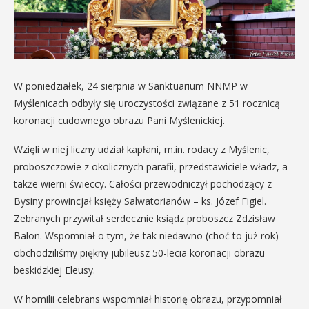
W poniedziałek, 24 sierpnia w Sanktuarium NNMP w
Myślenicach odbyły się uroczystości związane z 51 rocznicą
koronacji cudownego obrazu Pani Myślenickiej.
Wzięli w niej liczny udział kapłani, m.in. rodacy z Myślenic,
proboszczowie z okolicznych parafii, przedstawiciele władz, a
także wierni świeccy. Całości przewodniczył pochodzący z
Bysiny prowincjał księży Salwatorianów – ks. Józef Figiel.
Zebranych przywitał serdecznie ksiądz proboszcz Zdzisław
Balon. Wspomniał o tym, że tak niedawno (choć to już rok)
obchodziliśmy piękny jubileusz 50-lecia koronacji obrazu
beskidzkiej Eleusy.
W homilii celebrans wspomniał historię obrazu, przypomniał