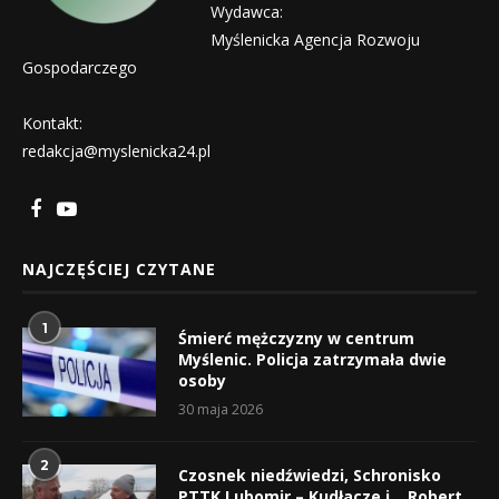
Wydawca:
Myślenicka Agencja Rozwoju
Gospodarczego
Kontakt:
redakcja@myslenicka24.pl
NAJCZĘŚCIEJ CZYTANE
1
Śmierć mężczyzny w centrum
Myślenic. Policja zatrzymała dwie
osoby
30 maja 2026
2
Czosnek niedźwiedzi, Schronisko
PTTK Lubomir – Kudłacze i… Robert