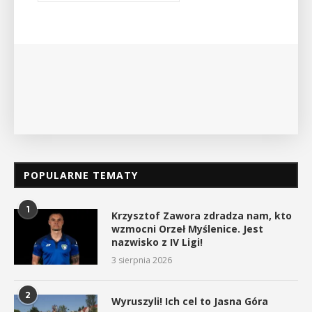
wykład Mateusza Murzyna, przewodnika i prezesa
myślenickiego oddziału PTTK Lubomir. ...
POKAŻ SZCZEGÓŁY
POPULARNE TEMATY
1
Krzysztof Zawora zdradza nam, kto
wzmocni Orzeł Myślenice. Jest
nazwisko z IV Ligi!
3 sierpnia 2026
2
Wyruszyli! Ich cel to Jasna Góra