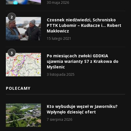
30 maja 2026
2
Czosnek niedźwiedzi, Schronisko
PTTK Lubomir – Kudłacze i… Robert
Makłowicz
15 lutego 2021
3
Po miesiącach zwłoki GDDKiA
ujawnia warianty S7 z Krakowa do
Myślenic
3 listopada 2025
POLECAMY
Kto wybuduje węzeł w Jaworniku?
Wpłynęło dziesięć ofert
7 sierpnia 2026