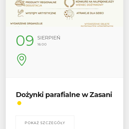
12
SIERPIEŃ
17:00
Wykład „Jak zdobyć
odznaki na myślenickich
szlakach?”
W środę 12 sierpnia o godz. 17 w Miejskiej
Bibliotece Publicznej w Myślenicach odbędzie się