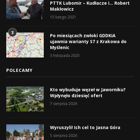
PTTK Lubomir – Kudłacze i… Robert
Makłowicz
15 lutego 2021
3
Po miesiącach zwłoki GDDKiA
ujawnia warianty S7 z Krakowa do
Myślenic
3 listopada 2025
POLECAMY
Kto wybuduje węzeł w Jaworniku?
Wpłynęło dziesięć ofert
7 sierpnia 2026
Wyruszyli! Ich cel to Jasna Góra
5 sierpnia 2026