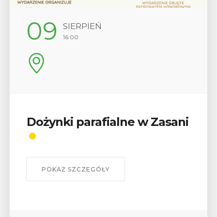
12
SIERPIEŃ
17:00
Wykład „Jak zdobyć
odznaki na myślenickich
szlakach?”
W środę 12 sierpnia o godz. 17 w Miejskiej
Bibliotece Publicznej w Myślenicach odbędzie się
wykład Mateusza Murzyna, przewodnika i prezesa
myślenickiego oddziału PTTK Lubomir. ...