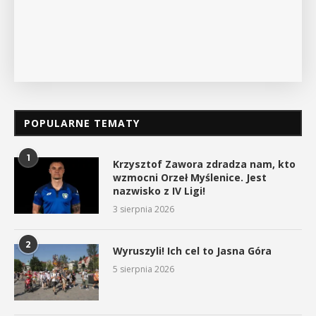
POKAŻ SZCZEGÓŁY
POPULARNE TEMATY
1
Krzysztof Zawora zdradza nam, kto
wzmocni Orzeł Myślenice. Jest
nazwisko z IV Ligi!
3 sierpnia 2026
2
Wyruszyli! Ich cel to Jasna Góra
5 sierpnia 2026