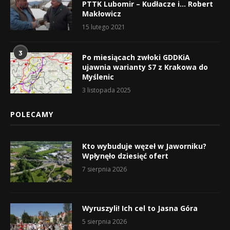
PTTK Lubomir – Kudłacze i… Robert
Makłowicz
15 lutego 2021
3
Po miesiącach zwłoki GDDKiA
ujawnia warianty S7 z Krakowa do
Myślenic
3 listopada 2025
POLECAMY
Kto wybuduje węzeł w Jaworniku?
Wpłynęło dziesięć ofert
7 sierpnia 2026
Wyruszyli! Ich cel to Jasna Góra
5 sierpnia 2026