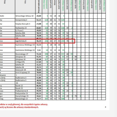
12
MAJ
16:00 - 17:30
Spotkanie
Seniorów w
Jaworniku
 i
Podczas majowego spotkania seniorzy
będą mieli wyjątkową okazję
y
przygotować się na nadchodzące lato,
zaopatrując się w naturalne kosmetyki
, czyli 29-30
wykonane własnoręcznie. Uuczestnicy
dbędzie się
będą proszeni o przyniesienie
mira.
słoiczków ...
 przez
 Myślenicach