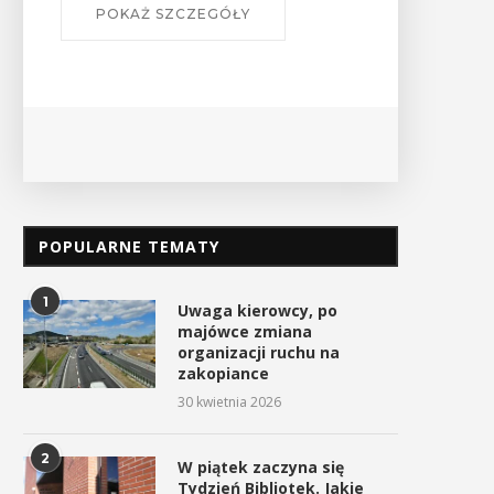
POKAŻ SZCZEGÓŁY
POPULARNE TEMATY
1
Uwaga kierowcy, po
majówce zmiana
organizacji ruchu na
zakopiance
30 kwietnia 2026
2
W piątek zaczyna się
Tydzień Bibliotek. Jakie