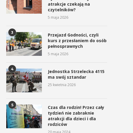
atrakcje czekają na
czytelników?
5 maja 2026
3
Przejazd Godności, czyli
kurs z przesłaniem do osób
pełnosprawnych
5 maja 2026
4
Jednostka Strzelecka 4115
ma swój sztandar
25 kwietnia 2026
5
Czas dla rodzin! Przez cały
tydzień nie zabraknie
atrakcji dla dzieci i dla
rodziców
20 maja 2024