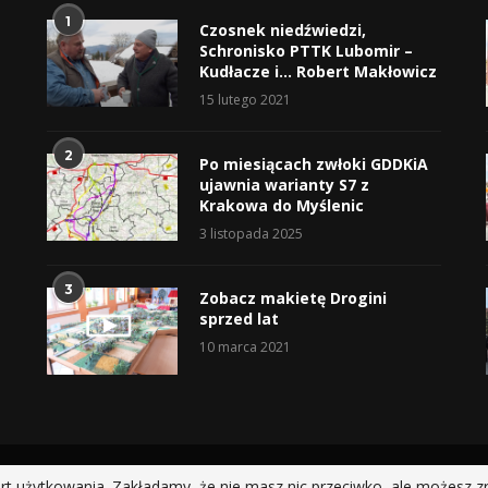
1
Czosnek niedźwiedzi,
Schronisko PTTK Lubomir –
Kudłacze i… Robert Makłowicz
15 lutego 2021
2
Po miesiącach zwłoki GDDKiA
ujawnia warianty S7 z
Krakowa do Myślenic
3 listopada 2025
3
Zobacz makietę Drogini
sprzed lat
10 marca 2021
@2019 - All Right Reserved.
rt użytkowania. Zakładamy, że nie masz nic przeciwko, ale możesz z