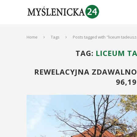
Home
Tags
Posts tagged with "liceum tadeusz
TAG:
LICEUM T
REWELACYJNA ZDAWALNOŚ
96,1