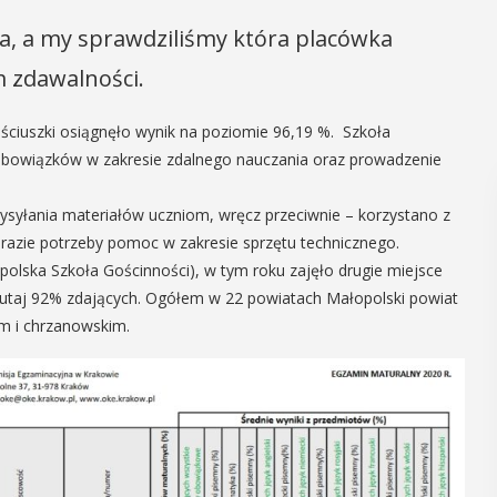
wa, a my sprawdziliśmy która placówka
m zdawalności.
ściuszki osiągnęło wynik na poziomie 96,19 %. Szkoła
 obowiązków w zakresie zdalnego nauczania oraz prowadzenie
ysyłania materiałów uczniom, wręcz przeciwnie – korzystano z
w razie potrzeby pomoc w zakresie sprzętu technicznego.
polska Szkoła Gościnności), w tym roku zajęło drugie miejsce
tutaj 92% zdających. Ogółem w 22 powiatach Małopolski powiat
im i chrzanowskim.