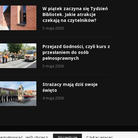
W piątek zaczyna się Tydzień
Bibliotek. Jakie atrakcje
czekają na czytelników?
5 maja 2026
Przejazd Godności, czyli kurs z
przesłaniem do osób
pełnosprawnych
5 maja 2026
Strażacy mają dziś swoje
święto
4 maja 2026
rezygnować, jeśli chcesz.
Akceptuje
Czytaj więcej