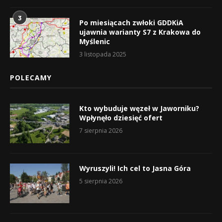
3
Po miesiącach zwłoki GDDKiA
ujawnia warianty S7 z Krakowa do
Myślenic
3 listopada 2025
POLECAMY
Kto wybuduje węzeł w Jaworniku?
Wpłynęło dziesięć ofert
7 sierpnia 2026
Wyruszyli! Ich cel to Jasna Góra
5 sierpnia 2026