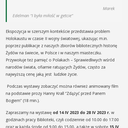
Marek
Edelman “I była miłość w getcie”
Ekspozycja w szerszym kontekście przedstawia problem
Holokaustu w czasie II wojny światowej, ukazując m.in.
poprzez publikacje z naszych zbiorów bibliotecznych historię
Żydów na świecie, w Polsce i w naszym miasteczku.
Przywołuje też pamięć o Polakach – Sprawiedliwych wśród
narodów świata, ofiarnie ratujących Żydów, często za
najwyższą cenę jaką jest ludzkie życie.
Podczas wystawy zobaczyć można również animowany film
na podstawie prozy Hanny Krall “Zdążyć przed Panem
Bogiem” (18 min.).
Zapraszamy na wystawę
od 14 IV 2023 do 28 IV 2023 r.
w
godzinach pracy Biblioteki, czyli codziennie od 10.00 do 17.00
oraz w każdą środę od 9.00 do 15.00, a także w sobotę
15 IV