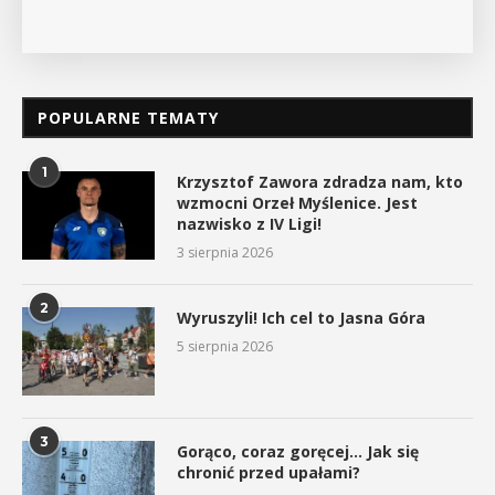
POPULARNE TEMATY
1
Krzysztof Zawora zdradza nam, kto
wzmocni Orzeł Myślenice. Jest
nazwisko z IV Ligi!
3 sierpnia 2026
2
Wyruszyli! Ich cel to Jasna Góra
5 sierpnia 2026
3
Gorąco, coraz goręcej… Jak się
chronić przed upałami?