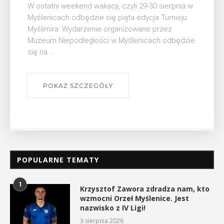
W ostatni weekend wakacji, czyli 29-30 sierpnia w
Myślenicach odbędzie się piąta edycja Turnieju
Myślimira. Wydarzenie organizowane przez
Muzeum Niepodległości w Myślenicach odbędzie
się na ...
POKAŻ SZCZEGÓŁY
POPULARNE TEMATY
1
Krzysztof Zawora zdradza nam, kto
wzmocni Orzeł Myślenice. Jest
nazwisko z IV Ligi!
3 sierpnia 2026