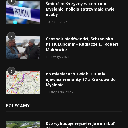
1
Śmierć mężczyzny w centrum
Myślenic. Policja zatrzymała dwie
osoby
30 maja 2026
2
Czosnek niedźwiedzi, Schronisko
PTTK Lubomir – Kudłacze i… Robert
Makłowicz
15 lutego 2021
3
Po miesiącach zwłoki GDDKiA
ujawnia warianty S7 z Krakowa do
Myślenic
3 listopada 2025
POLECAMY
Kto wybuduje węzeł w Jaworniku?