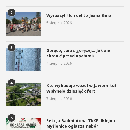
2
Wyruszyli! Ich cel to Jasna Góra
5 sierpnia 2026
3
Gorąco, coraz goręcej… Jak się
chronić przed upałami?
4 sierpnia 2026
4
Kto wybuduje węzeł w Jaworniku?
Wpłynęło dziesięć ofert
7 sierpnia 2026
5
Sekcja Badmintona TKKF Uklejna
Myślenice ogłasza nabór