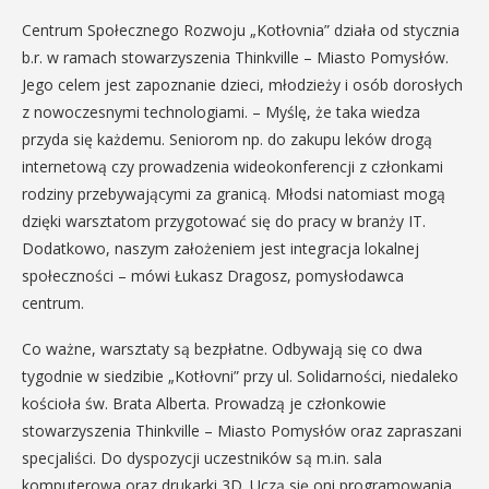
Centrum Społecznego Rozwoju „Kotłovnia” działa od stycznia
b.r. w ramach stowarzyszenia Thinkville – Miasto Pomysłów.
Jego celem jest zapoznanie dzieci, młodzieży i osób dorosłych
z nowoczesnymi technologiami. – Myślę, że taka wiedza
przyda się każdemu. Seniorom np. do zakupu leków drogą
internetową czy prowadzenia wideokonferencji z członkami
rodziny przebywającymi za granicą. Młodsi natomiast mogą
dzięki warsztatom przygotować się do pracy w branży IT.
Dodatkowo, naszym założeniem jest integracja lokalnej
społeczności – mówi Łukasz Dragosz, pomysłodawca
centrum.
Co ważne, warsztaty są bezpłatne. Odbywają się co dwa
tygodnie w siedzibie „Kotłovni” przy ul. Solidarności, niedaleko
kościoła św. Brata Alberta. Prowadzą je członkowie
stowarzyszenia Thinkville – Miasto Pomysłów oraz zapraszani
specjaliści. Do dyspozycji uczestników są m.in. sala
komputerowa oraz drukarki 3D. Uczą się oni programowania