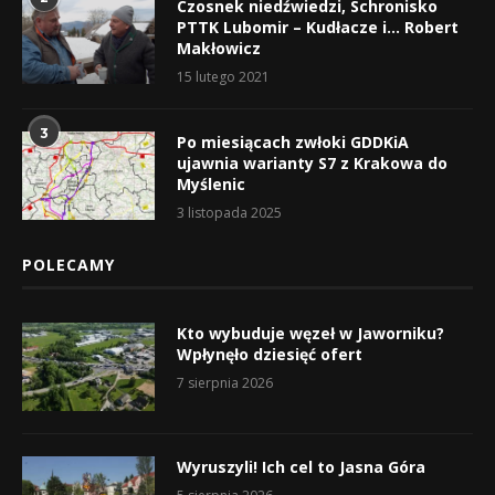
Czosnek niedźwiedzi, Schronisko
PTTK Lubomir – Kudłacze i… Robert
Makłowicz
15 lutego 2021
3
Po miesiącach zwłoki GDDKiA
ujawnia warianty S7 z Krakowa do
Myślenic
3 listopada 2025
POLECAMY
Kto wybuduje węzeł w Jaworniku?
Wpłynęło dziesięć ofert
7 sierpnia 2026
Wyruszyli! Ich cel to Jasna Góra