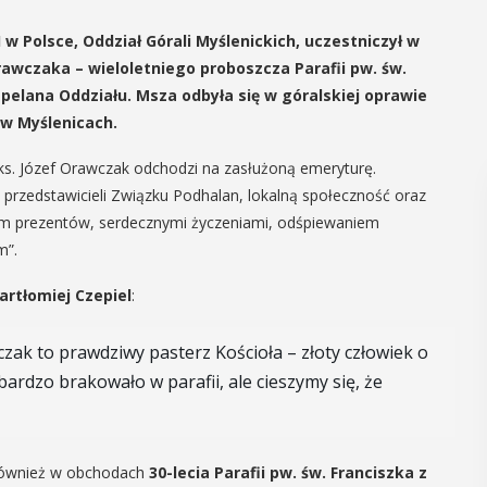
 w Polsce, Oddział Górali Myślenickich, uczestniczył w
rawczaka – wieloletniego proboszcza Parafii pw. św.
pelana Oddziału. Msza odbyła się w góralskiej oprawie
 w Myślenicach.
s. Józef Orawczak odchodzi na zasłużoną emeryturę.
 przedstawicieli Związku Podhalan, lokalną społeczność oraz
em prezentów, serdecznymi życzeniami, odśpiewaniem
m”.
artłomiej Czepiel
:
zak to prawdziwy pasterz Kościoła – złoty człowiek o
bardzo brakowało w parafii, ale cieszymy się, że
 również w obchodach
30-lecia Parafii pw. św. Franciszka z