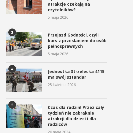
atrakcje czekają na
czytelników?
5 maja 2026
3
Przejazd Godności, czyli
kurs z przesłaniem do osób
pełnosprawnych
5 maja 2026
4
Jednostka Strzelecka 4115
ma swój sztandar
25 kwietnia 2026
5
Czas dla rodzin! Przez cały
tydzień nie zabraknie
atrakcji dla dzieci i dla
rodziców
20 maja 2024