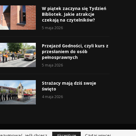
W piątek zaczyna się Tydzień
Bibliotek. Jakie atrakcje
czekają na czytelników?
5 maja 2026
Przejazd Godności, czyli kurs z
przesłaniem do osób
pełnosprawnych
5 maja 2026
Strażacy mają dziś swoje
święto
4 maja 2026
rezygnować, jeśli chcesz.
Akceptuje
Czytaj więcej