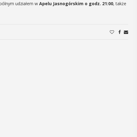
wspólnym udziałem w
Apelu Jasnogórskim o godz. 21:00
, także
12
MAJ
16:00 - 17:30
Spotkanie
Seniorów w
Jaworniku
 i
Podczas majowego spotkania seniorzy
będą mieli wyjątkową okazję
y
przygotować się na nadchodzące lato,
zaopatrując się w naturalne kosmetyki
, czyli 29-30
wykonane własnoręcznie. Uuczestnicy
dbędzie się
będą proszeni o przyniesienie
mira.
słoiczków ...
 przez
 Myślenicach