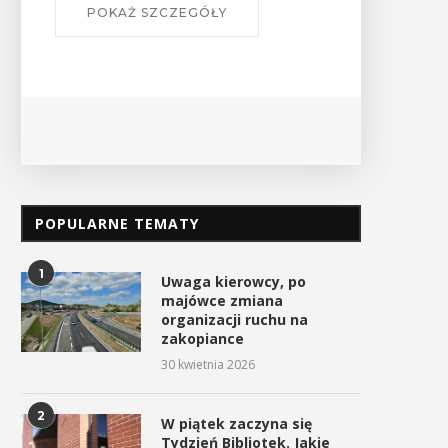
POKAŻ SZCZEGÓŁY
POPULARNE TEMATY
1
Uwaga kierowcy, po
majówce zmiana
organizacji ruchu na
zakopiance
30 kwietnia 2026
2
W piątek zaczyna się
Tydzień Bibliotek. Jakie