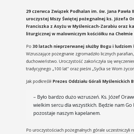
29 czerwca Związek Podhalan im. św. Jana Pawła II
uroczystej Mszy Świętej pożegnalnej ks. Józefa O
Franciszka z Asyżu w Myślenicach-Zarabiu oraz ka
liturgicznej w malowniczym kościółku na Chełmie
Po
30 latach nieprzerwanej służby Bogu i ludziom
k
Wzruszające pożegnanie zgromadziło licznych parafian,
duchowieństwo. Uroczystość zakończyła się wręczeni
tradycyjnego „100 lat” oraz pieśni „Syćka se Wom życo
Jak podkreślił
Prezes Oddziału Górali Myślenickich B
– Było bardzo dużo wzruszeń. Ks. Józef Orawc
wielkim sercu dla wszystkich. Będzie nam Go 
pozostaje naszym kapelanem.
Po uroczystościach pożegnalnych górale uczestniczyli