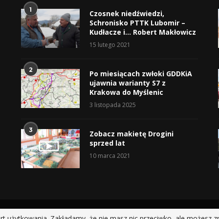
1
Czosnek niedźwiedzi,
Schronisko PTTK Lubomir –
Kudłacze i… Robert Makłowicz
15 lutego 2021
2
Po miesiącach zwłoki GDDKiA
ujawnia warianty S7 z
Krakowa do Myślenic
3 listopada 2025
3
Zobacz makietę Drogini
sprzed lat
10 marca 2021
@2019 - All Right Reserved.
rt użytkowania. Zakładamy, że nie masz nic przeciwko, ale możesz z