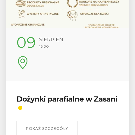
12
SIERPIEŃ
17:00
Wykład „Jak zdobyć
odznaki na myślenickich
szlakach?”
W środę 12 sierpnia o godz. 17 w Miejskiej
Bibliotece Publicznej w Myślenicach odbędzie się