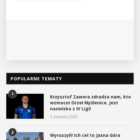
wykład Mateusza Murzyna, przewodnika i prezesa
myślenickiego oddziału PTTK Lubomir. ...
POKAŻ SZCZEGÓŁY
POPULARNE TEMATY
1
Krzysztof Zawora zdradza nam, kto
wzmocni Orzeł Myślenice. Jest
nazwisko z IV Ligi!
3 sierpnia 2026
2
Wyruszyli! Ich cel to Jasna Góra