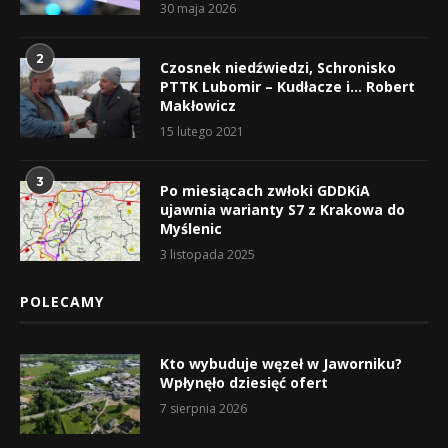
30 maja 2026
2
Czosnek niedźwiedzi, Schronisko
PTTK Lubomir – Kudłacze i… Robert
Makłowicz
15 lutego 2021
3
Po miesiącach zwłoki GDDKiA
ujawnia warianty S7 z Krakowa do
Myślenic
3 listopada 2025
POLECAMY
Kto wybuduje węzeł w Jaworniku?
Wpłynęło dziesięć ofert
7 sierpnia 2026