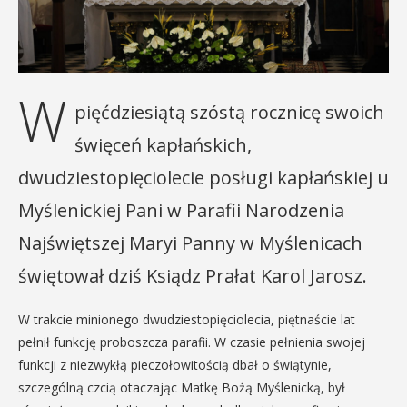
W
pięćdziesiątą szóstą rocznicę swoich
święceń kapłańskich,
dwudziestopięciolecie posługi kapłańskiej u
Myślenickiej Pani w Parafii Narodzenia
Najświętszej Maryi Panny w Myślenicach
świętował dziś Ksiądz Prałat Karol Jarosz.
W trakcie minionego dwudziestopięciolecia, piętnaście lat
pełnił funkcję proboszcza parafii. W czasie pełnienia swojej
funkcji z niezwykłą pieczołowitością dbał o świątynie,
szczególną czcią otaczając Matkę Bożą Myślenicką, był