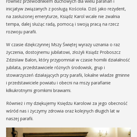
również przewodnikiem duchowych dla wielu parafian i
inicjatyw związanych z posługą Kościoła. Dziś jako rezydent,
na zasłużonej emeryturze, Ksiądz Karol wcale nie zwalnia
tempa, dalej służąc radą, pomocą i swoją pracą na rzecz
rozwoju parafii.
W czasie dziękczynnej Mszy Świętej wyrazy uznania o raz
życzenia, dostojnemu jubilatowi, złożyli Ksiądz Proboszcz
Zdzisław Balon, który przypomniał w czasie homilii działalność
jubilata, przedstawiciele różnych środowisk, grup i
stowarzyszeń działających przy parafii, lokalne władze gminne
i przedstawiciele powiatu i obecni na mszy parafianie
kilkukrotnymi gromkimi brawami.
Również i my dziękujemy Księdzu Karolowi za jego obecność
wśród nas i życzymy zdrowia oraz kolejnych długich lat w
naszej parafii.