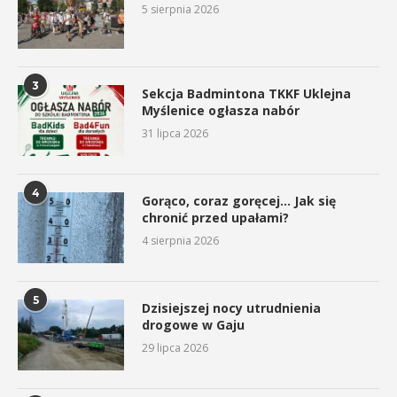
5 sierpnia 2026
3
Sekcja Badmintona TKKF Uklejna
Myślenice ogłasza nabór
31 lipca 2026
4
Gorąco, coraz goręcej… Jak się
chronić przed upałami?
4 sierpnia 2026
5
Dzisiejszej nocy utrudnienia
drogowe w Gaju
29 lipca 2026