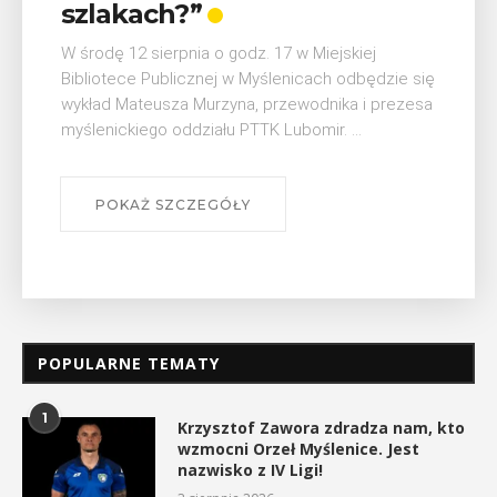
W ostatni weekend wakacji, czyli 29-30 sierpnia w
Myślenicach odbędzie się piąta edycja Turnieju
Myślimira. Wydarzenie organizowane przez
Muzeum Niepodległości w Myślenicach odbędzie
się na ...
POKAŻ SZCZEGÓŁY
POPULARNE TEMATY
1
Krzysztof Zawora zdradza nam, kto
wzmocni Orzeł Myślenice. Jest
nazwisko z IV Ligi!