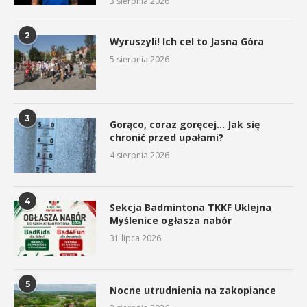
3 sierpnia 2026
2
Wyruszyli! Ich cel to Jasna Góra
5 sierpnia 2026
3
Gorąco, coraz goręcej… Jak się
chronić przed upałami?
4 sierpnia 2026
4
Sekcja Badmintona TKKF Uklejna
Myślenice ogłasza nabór
31 lipca 2026
5
Nocne utrudnienia na zakopiance