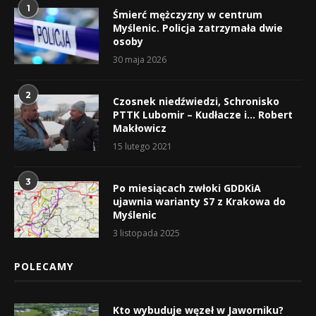
1
Śmierć mężczyzny w centrum
Myślenic. Policja zatrzymała dwie
osoby
30 maja 2026
2
Czosnek niedźwiedzi, Schronisko
PTTK Lubomir – Kudłacze i… Robert
Makłowicz
15 lutego 2021
3
Po miesiącach zwłoki GDDKiA
ujawnia warianty S7 z Krakowa do
Myślenic
3 listopada 2025
POLECAMY
Kto wybuduje węzeł w Jaworniku?