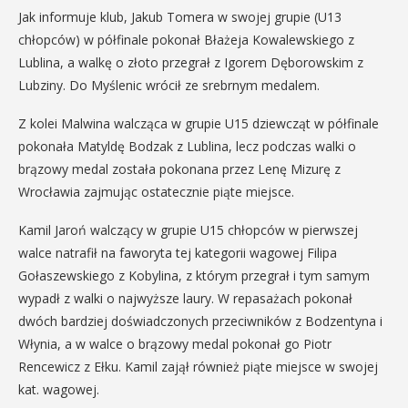
Jak informuje klub, Jakub Tomera w swojej grupie (U13
chłopców) w półfinale pokonał Błażeja Kowalewskiego z
Lublina, a walkę o złoto przegrał z Igorem Dęborowskim z
Lubziny. Do Myślenic wrócił ze srebrnym medalem.
Z kolei Malwina walcząca w grupie U15 dziewcząt w półfinale
pokonała Matyldę Bodzak z Lublina, lecz podczas walki o
brązowy medal została pokonana przez Lenę Mizurę z
Wrocławia zajmując ostatecznie piąte miejsce.
Kamil Jaroń walczący w grupie U15 chłopców w pierwszej
walce natrafił na faworyta tej kategorii wagowej Filipa
Gołaszewskiego z Kobylina, z którym przegrał i tym samym
wypadł z walki o najwyższe laury. W repasażach pokonał
dwóch bardziej doświadczonych przeciwników z Bodzentyna i
Włynia, a w walce o brązowy medal pokonał go Piotr
Rencewicz z Ełku. Kamil zajął również piąte miejsce w swojej
kat. wagowej.