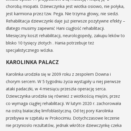
chorobą miopatii. Dziewczynka jest wiotka osiowo, nie połyka,
jest karmiona przez tzw. Pega. Nie trzyma głowy, nie siedzi.
Rehabilitacja dziewczynki daje już pierwsze pozytywne efekty –
dlatego musimy zapewnić Hani ciągłość rehabilitacji.
Miesięczny koszt rehabilitacji, neurologopedy, zakupu leków to
blisko 10 tysięcy złotych . Hania potrzebuje też
specjalistycznego wózka.
KAROLINKA PALACZ
Karolinka urodziła się w 2009 roku z zespołem Downa i
chorym sercem. W 5 tygodniu życia wystąpiły u niej pierwsze
ataki padaczki, w 4 miesiącu przeszła operację serca.
Dziewczynka urodziła się również z wiotkością mięśni, przez
co wymaga ciągłej rehabilitacji. W lutym 2020 r. zachorowała
na ostrą białaczkę limfoblastyczną. Od tej pory Karolinka
przebywa w szpitalu w Prokocimiu. Dotychczasowe leczenie
nie przyniosło rezultatów, jednak wkrótce dziewczynkę czeka