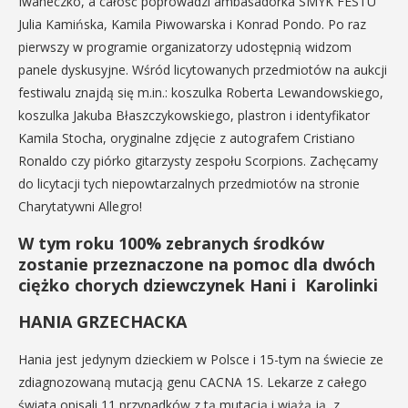
Iwaneczko, a całość poprowadzi ambasadorka SMYK FESTU
Julia Kamińska, Kamila Piwowarska i Konrad Pondo. Po raz
pierwszy w programie organizatorzy udostępnią widzom
panele dyskusyjne. Wśród licytowanych przedmiotów na aukcji
festiwalu znajdą się m.in.: koszulka Roberta Lewandowskiego,
koszulka Jakuba Błaszczykowskiego, plastron i identyfikator
Kamila Stocha, oryginalne zdjęcie z autografem Cristiano
Ronaldo czy piórko gitarzysty zespołu Scorpions. Zachęcamy
do licytacji tych niepowtarzalnych przedmiotów na stronie
Charytatywni Allegro!
W tym roku 100% zebranych środków
zostanie przeznaczone na pomoc dla dwóch
ciężko chorych dziewczynek Hani i Karolinki
HANIA GRZECHACKA
Hania jest jedynym dzieckiem w Polsce i 15-tym na świecie ze
zdiagnozowaną mutacją genu CACNA 1S. Lekarze z całego
świata opisali 11 przypadków z tą mutacją i wiążą ją z