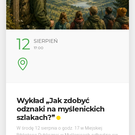
29
SIERPIEŃ
08:00 - 18:00
V Turniej Myślimira.
Mieszczanie i rzemieślnicy
W ostatni weekend wakacji, czyli 29-30 sierpnia w
Myślenicach odbędzie się piąta edycja Turnieju
Myślimira. Wydarzenie organizowane przez