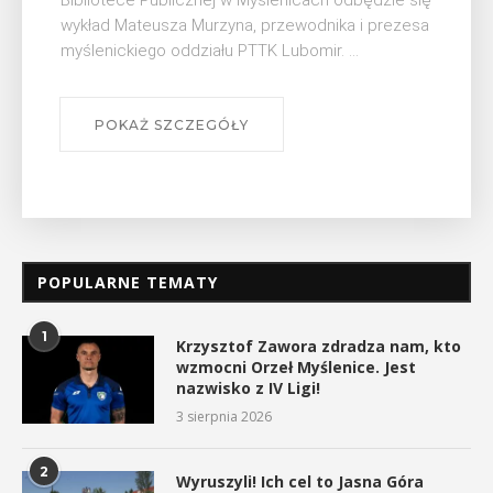
Muzeum Niepodległości w Myślenicach odbędzie
się na ...
POKAŻ SZCZEGÓŁY
POPULARNE TEMATY
1
Krzysztof Zawora zdradza nam, kto
wzmocni Orzeł Myślenice. Jest
nazwisko z IV Ligi!
3 sierpnia 2026
2
Wyruszyli! Ich cel to Jasna Góra