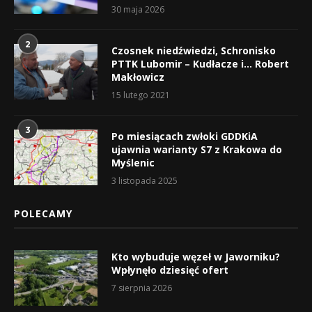
30 maja 2026
2
Czosnek niedźwiedzi, Schronisko
PTTK Lubomir – Kudłacze i… Robert
Makłowicz
15 lutego 2021
3
Po miesiącach zwłoki GDDKiA
ujawnia warianty S7 z Krakowa do
Myślenic
3 listopada 2025
POLECAMY
Kto wybuduje węzeł w Jaworniku?
Wpłynęło dziesięć ofert
7 sierpnia 2026