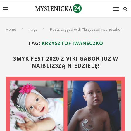
Home
Tags
Posts tagged with "krzysztof iwaneczko"
TAG:
KRZYSZTOF IWANECZKO
SMYK FEST 2020 Z VIKI GABOR JUŻ W
NAJBLIŻSZĄ NIEDZIELĘ!