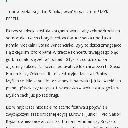
– opowiedział Krystian Stopka, współorganizator SMYK
FESTU.
Pierwsza edycja została zorganizowana, aby zebrać środki na
pomoc dla trzech chorych chłopców: Kacperka Chodurka,
Kamila Moskala i Stasia Wincenciaka. Były to dzieci zmagające
się z ciężkimi chorobami. W trakcie koncertu trwającego pięć
godzin udało się zebrać ponad 40 tys. zł, co uznano za
ogromny sukces. Na scenie pojawili się lokalni artyści tj. Gosia
Hodurek czy Orkiestra Reprezentacyjna Miasta i Gminy
Myślenice. Nie zabrakło też znanych nazwisk tj. Julia Kamińska,
Joanna Jóźwik czy Krzysztof Iwaneczko – wokalista zagości w
Myślenicach już po raz drugi.
Już w najbliższą niedzielę na scenie festiwalu pojawi się
zwyciężczyni zeszłorocznej edycji Eurowizji Junior – Viki Gabor.
Będą również tacy artyści jak: Humam Ammari czy Krzysztof