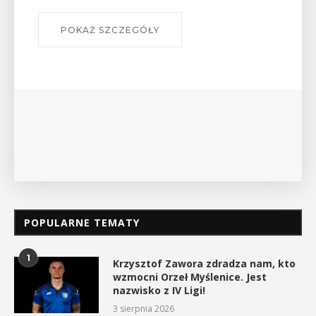
szlakach?”
W środę 12 sierpnia o godz. 17 w Miejskiej
Bibliotece Publicznej w Myślenicach odbędzie się
wykład Mateusza Murzyna, przewodnika i prezesa
myślenickiego oddziału PTTK Lubomir. ...
POKAŻ SZCZEGÓŁY
POPULARNE TEMATY
1
Krzysztof Zawora zdradza nam, kto
wzmocni Orzeł Myślenice. Jest
nazwisko z IV Ligi!
3 sierpnia 2026