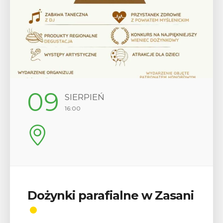
12
SIERPIEŃ
17:00
Wykład „Jak zdobyć
odznaki na myślenickich