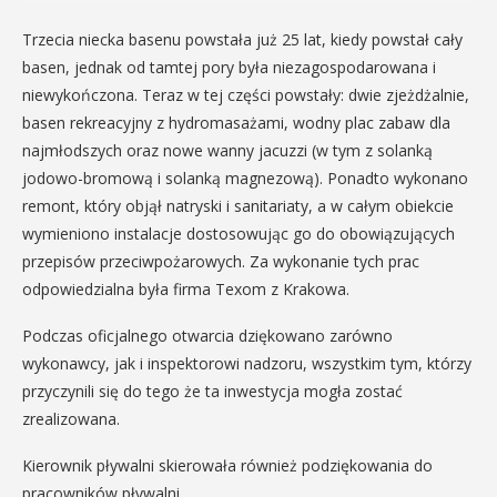
Trzecia niecka basenu powstała już 25 lat, kiedy powstał cały
basen, jednak od tamtej pory była niezagospodarowana i
niewykończona. Teraz w tej części powstały: dwie zjeżdżalnie,
basen rekreacyjny z hydromasażami, wodny plac zabaw dla
najmłodszych oraz nowe wanny jacuzzi (w tym z solanką
jodowo-bromową i solanką magnezową). Ponadto wykonano
remont, który objął natryski i sanitariaty, a w całym obiekcie
wymieniono instalacje dostosowując go do obowiązujących
przepisów przeciwpożarowych. Za wykonanie tych prac
odpowiedzialna była firma Texom z Krakowa.
Podczas oficjalnego otwarcia dziękowano zarówno
wykonawcy, jak i inspektorowi nadzoru, wszystkim tym, którzy
przyczynili się do tego że ta inwestycja mogła zostać
zrealizowana.
Kierownik pływalni skierowała również podziękowania do
pracowników pływalni.