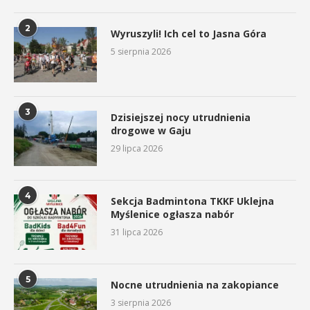
2
Wyruszyli! Ich cel to Jasna Góra
5 sierpnia 2026
3
Dzisiejszej nocy utrudnienia
drogowe w Gaju
29 lipca 2026
4
Sekcja Badmintona TKKF Uklejna
Myślenice ogłasza nabór
31 lipca 2026
5
Nocne utrudnienia na zakopiance
3 sierpnia 2026