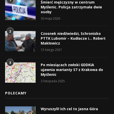
1
Śmierć mężczyzny w centrum
Myślenic. Policja zatrzymała dwie
osoby
30 maja 2026
2
Czosnek niedźwiedzi, Schronisko
PTTK Lubomir – Kudłacze i… Robert
Makłowicz
15 lutego 2021
3
Po miesiącach zwłoki GDDKiA
ujawnia warianty S7 z Krakowa do
Myślenic
3 listopada 2025
POLECAMY
Wyruszyli! Ich cel to Jasna Góra