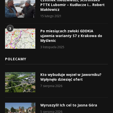
PTTK Lubomir – Kudłacze i… Robert
Makłowicz
15 lutego 2021
3
Po miesiącach zwłoki GDDKiA
ujawnia warianty S7 z Krakowa do
Myślenic
3 listopada 2025
POLECAMY
Kto wybuduje węzeł w Jaworniku?
Wpłynęło dziesięć ofert
7 sierpnia 2026
Wyruszyli! Ich cel to Jasna Góra
5 sierpnia 2026