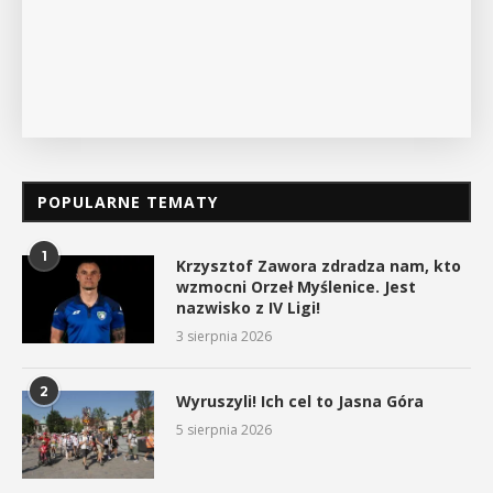
POPULARNE TEMATY
1
Krzysztof Zawora zdradza nam, kto
wzmocni Orzeł Myślenice. Jest
nazwisko z IV Ligi!
3 sierpnia 2026
2
Wyruszyli! Ich cel to Jasna Góra
5 sierpnia 2026