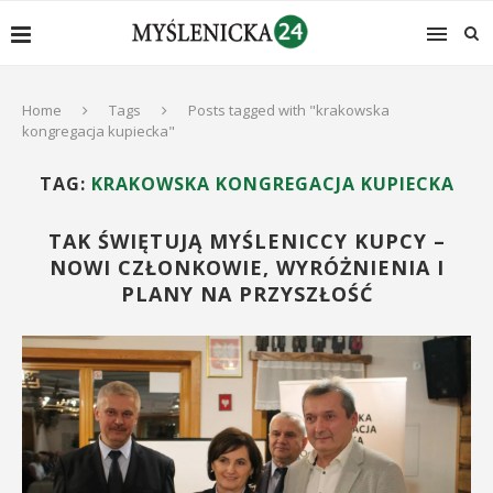
Home
Tags
Posts tagged with "krakowska
kongregacja kupiecka"
TAG:
KRAKOWSKA KONGREGACJA KUPIECKA
TAK ŚWIĘTUJĄ MYŚLENICCY KUPCY –
NOWI CZŁONKOWIE, WYRÓŻNIENIA I
PLANY NA PRZYSZŁOŚĆ