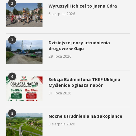
2
Wyruszyli! Ich cel to Jasna Góra
5 sierpnia 2026
3
Dzisiejszej nocy utrudnienia
drogowe w Gaju
29 lipca 2026
4
Sekcja Badmintona TKKF Uklejna
Myślenice ogłasza nabór
31 lipca 2026
5
Nocne utrudnienia na zakopiance
3 sierpnia 2026