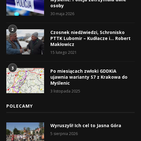
osoby
30 maja 2026
2
Czosnek niedźwiedzi, Schronisko
PTTK Lubomir – Kudłacze i… Robert
Makłowicz
15 lutego 2021
3
Po miesiącach zwłoki GDDKiA
ujawnia warianty S7 z Krakowa do
Myślenic
3 listopada 2025
POLECAMY
Wyruszyli! Ich cel to Jasna Góra
5 sierpnia 2026