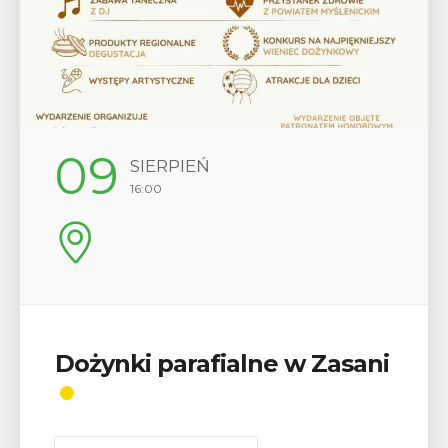
12
SIERPIEŃ
17:00
Wykład „Jak zdobyć
odznaki na myślenickich
szlakach?”