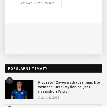
W środę 12 sierpnia o godz. 17 w Miejskiej
Bibliotece Publicznej w Myślenicach odbędzie się
wykład Mateusza Murzyna, przewodnika i prezesa
myślenickiego oddziału PTTK Lubomir. ...
POKAŻ SZCZEGÓŁY
POPULARNE TEMATY
1
Krzysztof Zawora zdradza nam, kto
wzmocni Orzeł Myślenice. Jest
nazwisko z IV Ligi!
3 sierpnia 2026