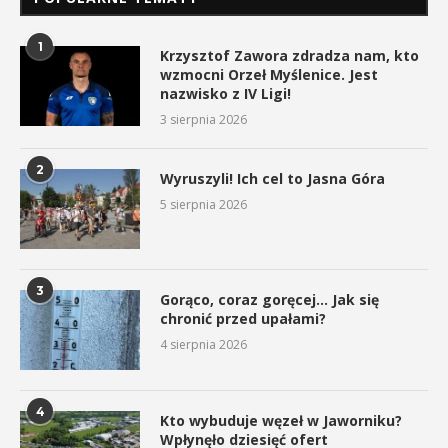
1
Krzysztof Zawora zdradza nam, kto
wzmocni Orzeł Myślenice. Jest
nazwisko z IV Ligi!
3 sierpnia 2026
2
Wyruszyli! Ich cel to Jasna Góra
5 sierpnia 2026
3
Gorąco, coraz goręcej… Jak się
chronić przed upałami?
4 sierpnia 2026
4
Kto wybuduje węzeł w Jaworniku?
Wpłynęło dziesięć ofert