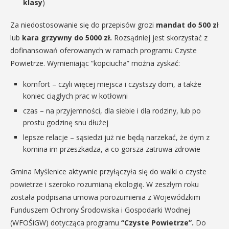
klasy
)
Za niedostosowanie się do przepisów grozi
mandat do 500 z
ł
lub
kara grzywny do 5000 zł.
Rozsądniej jest skorzystać z
dofinansowań oferowanych w ramach programu Czyste
Powietrze. Wymieniając “kopciucha” można zyskać:
komfort – czyli więcej miejsca i czystszy dom, a także
koniec ciągłych prac w kotłowni
czas – na przyjemności, dla siebie i dla rodziny, lub po
prostu godzinę snu dłużej
lepsze relacje – sąsiedzi już nie będą narzekać, że dym z
komina im przeszkadza, a co gorsza zatruwa zdrowie
Gmina Myślenice aktywnie przyłączyła się do walki o czyste
powietrze i szeroko rozumianą ekologię. W zeszłym roku
została podpisana umowa porozumienia z Wojewódzkim
Funduszem Ochrony Środowiska i Gospodarki Wodnej
(WFOŚiGW) dotycząca programu
“Czyste Powietrze”.
Do