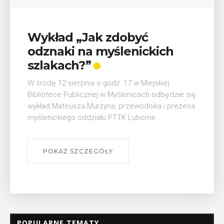
V Turniej Myślimira.
Mieszczanie i rzemieślnicy
W ostatni weekend wakacji, czyli 29-30 sierpnia w
Myślenicach odbędzie się piąta edycja Turnieju
Myślimira. Wydarzenie organizowane przez
e się
Muzeum Niepodległości w Myślenicach odbędzie
zesa
się na ...
POKAŻ SZCZEGÓŁY
POPULARNE TEMATY