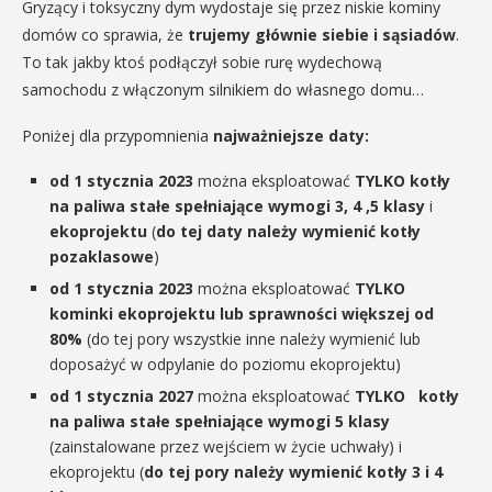
Gryzący i toksyczny dym wydostaje się przez niskie kominy
domów co sprawia, że
trujemy głównie siebie i sąsiadów
.
To tak jakby ktoś podłączył sobie rurę wydechową
samochodu z włączonym silnikiem do własnego domu…
Poniżej dla przypomnienia
najważniejsze daty:
od 1 stycznia 2023
można eksploatować
TYLKO kotły
na paliwa stałe spełniające wymogi 3, 4 ,5 klasy
i
ekoprojektu
(
do tej daty należy wymienić kotły
pozaklasowe
)
od 1 stycznia 2023
można eksploatować
TYLKO
kominki ekoprojektu lub sprawności większej od
80%
(do tej pory wszystkie inne należy wymienić lub
doposażyć w odpylanie do poziomu ekoprojektu)
od 1 stycznia 2027
można eksploatować
TYLKO kotły
na paliwa stałe spełniające wymogi 5 klasy
(zainstalowane przez wejściem w życie uchwały) i
ekoprojektu (
do tej pory należy wymienić kotły 3 i 4