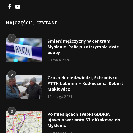
NAJCZĘŚCIEJ CZYTANE
1
Śmierć mężczyzny w centrum
Myślenic. Policja zatrzymała dwie
osoby
30 maja 2026
2
Czosnek niedźwiedzi, Schronisko
PTTK Lubomir – Kudłacze i… Robert
Makłowicz
15 lutego 2021
3
Po miesiącach zwłoki GDDKiA
ujawnia warianty S7 z Krakowa do
Myślenic