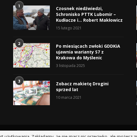
1
Czosnek niedźwiedzi,
Schronisko PTTK Lubomir –
Kudłacze i… Robert Makłowicz
15 lutego 2021
2
Po miesiącach zwłoki GDDKiA
ujawnia warianty S7 z
Krakowa do Myślenic
3 listopada 2025
3
Zobacz makietę Drogini
sprzed lat
10 marca 2021
@2019 - All Right Reserved.
rt użytkowania. Zakładamy, że nie masz nic przeciwko, ale możesz z