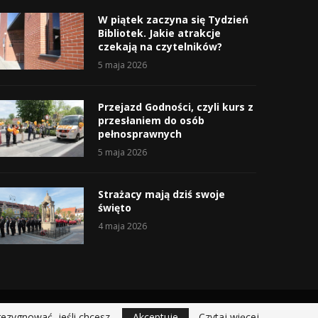
W piątek zaczyna się Tydzień
Bibliotek. Jakie atrakcje
czekają na czytelników?
5 maja 2026
Przejazd Godności, czyli kurs z
przesłaniem do osób
pełnosprawnych
5 maja 2026
Strażacy mają dziś swoje
święto
4 maja 2026
rezygnować, jeśli chcesz.
Akceptuje
Czytaj więcej