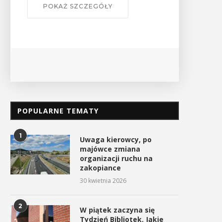
POKAŻ SZCZEGÓŁY
POPULARNE TEMATY
1
Uwaga kierowcy, po
majówce zmiana
organizacji ruchu na
zakopiance
30 kwietnia 2026
2
W piątek zaczyna się
Tydzień Bibliotek. Jakie