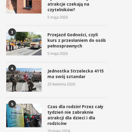
atrakcje czekają na
czytelników?
5 maja 2026
3
Przejazd Godności, czyli
kurs z przesłaniem do osób
pełnosprawnych
5 maja 2026
4
Jednostka Strzelecka 4115
ma swój sztandar
25 kwietnia 2026
5
Czas dla rodzin! Przez cały
tydzień nie zabraknie
atrakcji dla dzieci i dla
rodziców
20 maja 2024