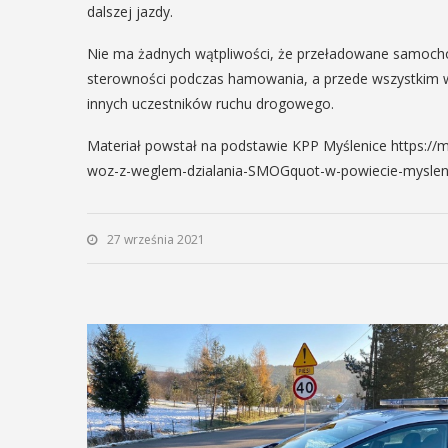
dalszej jazdy.
29
IPIEC
Nie ma żadnych wątpliwości, że przeładowane samoch
8:00 -
sterowności podczas hamowania, a przede wszystkim 
SIERPIEŃ
8:00
innych uczestników ruchu drogowego.
08:00 - 18:00
Materiał powstał na podstawie KPP Myślenice https://m
woz-z-weglem-dzialania-SMOGquot-w-powiecie-myslen
V Turniej
dzynarodowe
Myślimira.
polskie
27 września 2021
Mieszczanie
kania z
rzemieślnic
lorem
W ostatni weekend wakacji
ne Międzynarodowe
sierpnia w Myślenicach o
ie Spotkania z Folklorem
piąta edycja Turnieju Myśli
ę w dniach 13–20 lipca.
Wydarzenie organizowane
orem festiwalu jest Gmina
Muzeum Niepodległości w
, wspierana przez Myślenicki