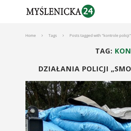
Home
Tags
Posts tagged with "kontrole policji"
TAG:
KON
DZIAŁANIA POLICJI „SM