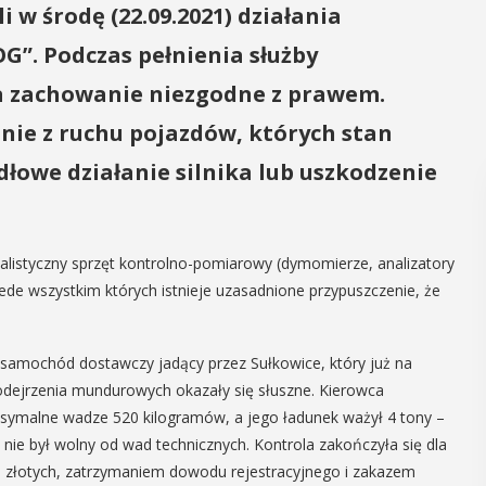
i w środę (22.09.2021) działania
”. Podczas pełnienia służby
a zachowanie niezgodne z prawem.
ie z ruchu pojazdów, których stan
łowe działanie silnika lub uszkodzenie
listyczny sprzęt kontrolno-pomiarowy (dymomierze, analizatory
zede wszystkim których istnieje uzasadnione przypuszczenie, że
samochód dostawczy jadący przez Sułkowice, który już na
dejrzenia mundurowych okazały się słuszne. Kierowca
ymalne wadze 520 kilogramów, a jego ładunek ważył 4 tony –
ie był wolny od wad technicznych. Kontrola zakończyła się dla
 złotych, zatrzymaniem dowodu rejestracyjnego i zakazem