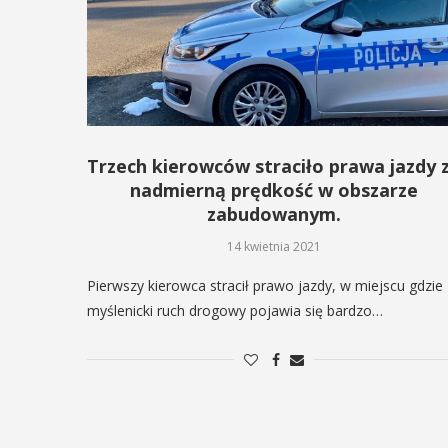
odbędzie się na ...
ltury i Sportu oraz Urząd ...
POKAŻ SZCZEGÓŁY
AŻ SZCZEGÓŁY
Trzech kierowców straciło prawa jazdy 
nadmierną prędkość w obszarze
zabudowanym.
14 kwietnia 2021
Pierwszy kierowca stracił prawo jazdy, w miejscu gdzie
myślenicki ruch drogowy pojawia się bardzo…