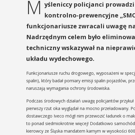
M
yśleniccy policjanci prowadzil
kontrolno-prewencyjne „SMOG
funkcjonariusze zwracali uwagę n
Nadrzędnym celem było eliminowan
techniczny wskazywał na nieprawid
układu wydechowego.
Funkcjonariusze ruchu drogowego, wyposażeni w specja
spalin), który badał pomiary emisji spalin pojazdów, pr
naruszają wymagania ochrony środowiska.
Podczas środowych działań uwagę policjantów przykuł 
pierwszy rzut oka wyglądał na mocno przeładowany. Po
dostawczego Iveco mógł nim przewozić ładunek o maks
to ponad siedmiokrotnie więcej! Dodatkowo samochód n
kierowcy ze Śląska mandatem karnym w wysokości 600