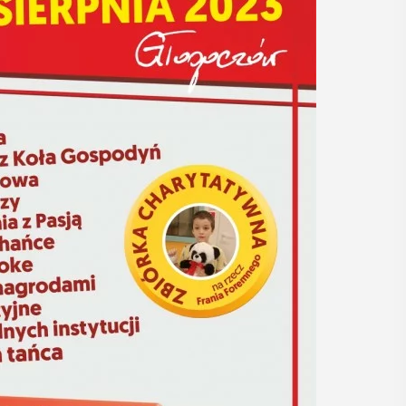
15
MAJ
17:00 - 23:00
Noc Muzeów 2026
W piątek 15 maja w Muzeum
Niepodległości w Myślenicach
 i
odbędzie się doroczna Noc Muzeów.
y
Między godz. 17 a 23 na przybyłych
będą czekały różne atrakcje. Program ...
, czyli 29-30
dbędzie się
mira.
POKAŻ SZCZEGÓŁY
 przez
 Myślenicach