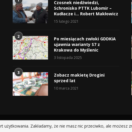
1
Czosnek niedźwiedzi,
Schronisko PTTK Lubomir –
Kudłacze i… Robert Makłowicz
15 lutego 2021
2
Po miesiącach zwłoki GDDKiA
ujawnia warianty S7 z
Krakowa do Myślenic
3 listopada 2025
3
Zobacz makietę Drogini
sprzed lat
10 marca 2021
@2019 - All Right Reserved.
rt użytkowania. Zakładamy, że nie masz nic przeciwko, ale możesz z