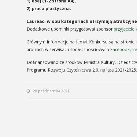
1) esej (1-2 strony A4),
29
2) praca plastyczna.
IPIEC
8:00 -
Laureaci w obu kategoriach otrzymają atrakcyjne
SIERPIEŃ
8:00
Dodatkowe upominki przygotował sponsor
przyjaciele
08:00 - 18:00
Głównym Informacje na temat Konkursu są na stronie
profilach w serwisach społecznościowych
Facebook
,
In
V Turniej
dzynarodowe
Dofinansowano ze środków Ministra Kultury, Dziedzic
Myślimira.
Programu Rozwoju Czytelnictwa 2.0. na lata 2021-2025.
polskie
Mieszczanie
kania z
rzemieślnic
28 października 2021
lorem
W ostatni weekend wakacji
ne Międzynarodowe
sierpnia w Myślenicach o
ie Spotkania z Folklorem
piąta edycja Turnieju Myśli
ę w dniach 13–20 lipca.
Wydarzenie organizowane
orem festiwalu jest Gmina
Muzeum Niepodległości w
, wspierana przez Myślenicki