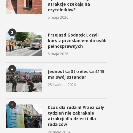
atrakcje czekają na
czytelników?
5 maja 2026
3
Przejazd Godności, czyli
kurs z przesłaniem do osób
pełnosprawnych
5 maja 2026
4
Jednostka Strzelecka 4115
ma swój sztandar
25 kwietnia 2026
5
Czas dla rodzin! Przez cały
tydzień nie zabraknie
atrakcji dla dzieci i dla
rodziców
20 maja 2024