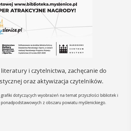
iteratury i czytelnictwa, zachęcanie do
lastycznej oraz aktywizacja czytelników.
rafiki dotyczących wyobrażeń na temat przyszłości bibliotek i
ół ponadpodstawowych z obszaru powiatu myślenickiego.