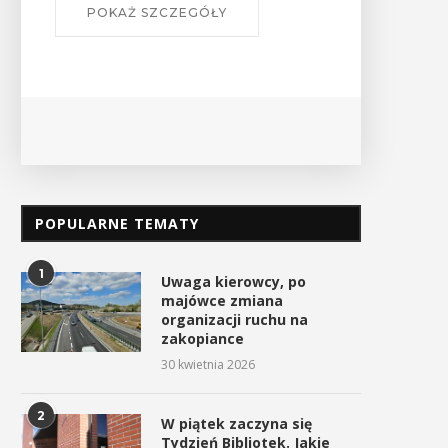
POKAŻ SZCZEGÓŁY
POPULARNE TEMATY
1
Uwaga kierowcy, po
majówce zmiana
organizacji ruchu na
zakopiance
30 kwietnia 2026
2
W piątek zaczyna się
Tydzień Bibliotek. Jakie