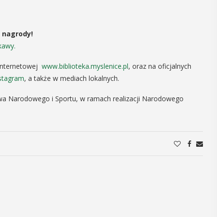
12
MAJ
16:00 - 17:30
 nagrody!
 kawy.
 internetowej
www.biblioteka.myslenice.pl
, oraz na oficjalnych
Spotkanie
stagram
, a także w mediach lokalnych.
Seniorów w
twa Narodowego i Sportu, w ramach realizacji Narodowego
Jaworniku
 i
Podczas majowego spotkania seniorzy
będą mieli wyjątkową okazję
y
przygotować się na nadchodzące lato,
zaopatrując się w naturalne kosmetyki
, czyli 29-30
wykonane własnoręcznie. Uuczestnicy
dbędzie się
będą proszeni o przyniesienie
mira.
słoiczków ...
 przez
 Myślenicach