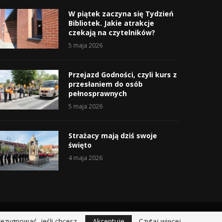
W piątek zaczyna się Tydzień
Bibliotek. Jakie atrakcje
czekają na czytelników?
5 maja 2026
Przejazd Godności, czyli kurs z
przesłaniem do osób
pełnosprawnych
5 maja 2026
Strażacy mają dziś swoje
święto
4 maja 2026
rezygnować, jeśli chcesz.
Akceptuje
Czytaj więcej