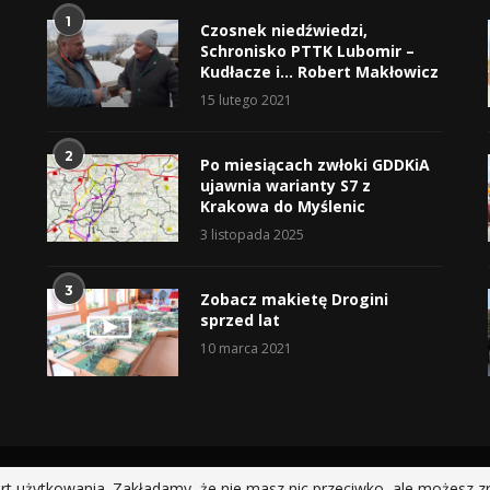
1
Czosnek niedźwiedzi,
Schronisko PTTK Lubomir –
Kudłacze i… Robert Makłowicz
15 lutego 2021
2
Po miesiącach zwłoki GDDKiA
ujawnia warianty S7 z
Krakowa do Myślenic
3 listopada 2025
3
Zobacz makietę Drogini
sprzed lat
10 marca 2021
@2019 - All Right Reserved.
rt użytkowania. Zakładamy, że nie masz nic przeciwko, ale możesz z