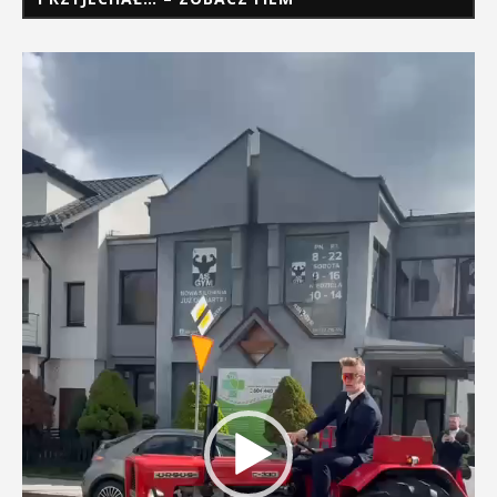
Odtwarzacz
video