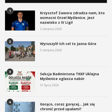
1
Krzysztof Zawora zdradza nam, kto
wzmocni Orzeł Myślenice. Jest
nazwisko z IV Ligi!
3 sierpnia 2026
2
Wyruszyli! Ich cel to Jasna Góra
5 sierpnia 2026
3
Sekcja Badmintona TKKF Uklejna
Myślenice ogłasza nabór
31 lipca 2026
4
Gorąco, coraz goręcej… Jak się
chronić przed upałami?