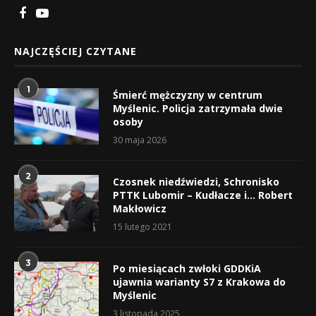
NAJCZĘŚCIEJ CZYTANE
1
Śmierć mężczyzny w centrum
Myślenic. Policja zatrzymała dwie
osoby
30 maja 2026
2
Czosnek niedźwiedzi, Schronisko
PTTK Lubomir – Kudłacze i… Robert
Makłowicz
15 lutego 2021
3
Po miesiącach zwłoki GDDKiA
ujawnia warianty S7 z Krakowa do
Myślenic
3 listopada 2025