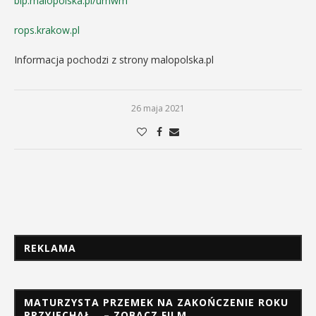
bip.malopolska.pl/umwm
rops.krakow.pl
Informacja pochodzi z strony malopolska.pl
26 maja 2021
REKLAMA
MATURZYSTA PRZEMEK NA ZAKOŃCZENIE ROKU
PRZYJECHAŁ… – ZOBACZ FILM