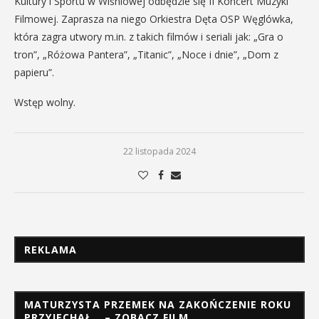
Kultury i Sportu w Wiśniowej odbędzie się II Koncert Muzyki
Filmowej. Zaprasza na niego Orkiestra Dęta OSP Węglówka,
która zagra utwory m.in. z takich filmów i seriali jak: „Gra o
tron”, „Różowa Pantera”, „Titanic”, „Noce i dnie”, „Dom z
papieru”.
Wstęp wolny.
22 listopada 2024
REKLAMA
MATURZYSTA PRZEMEK NA ZAKOŃCZENIE ROKU
PRZYJECHAŁ… – ZOBACZ FILM