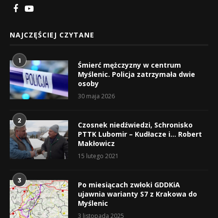
NAJCZĘŚCIEJ CZYTANE
1
Śmierć mężczyzny w centrum
Myślenic. Policja zatrzymała dwie
osoby
30 maja 2026
2
Czosnek niedźwiedzi, Schronisko
PTTK Lubomir – Kudłacze i… Robert
Makłowicz
15 lutego 2021
3
Po miesiącach zwłoki GDDKiA
ujawnia warianty S7 z Krakowa do
Myślenic
3 listopada 2025