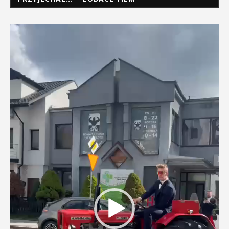
Odtwarzacz
video