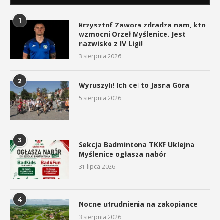
1
Krzysztof Zawora zdradza nam, kto
wzmocni Orzeł Myślenice. Jest
nazwisko z IV Ligi!
3 sierpnia 2026
2
Wyruszyli! Ich cel to Jasna Góra
5 sierpnia 2026
3
Sekcja Badmintona TKKF Uklejna
Myślenice ogłasza nabór
31 lipca 2026
4
Nocne utrudnienia na zakopiance
3 sierpnia 2026