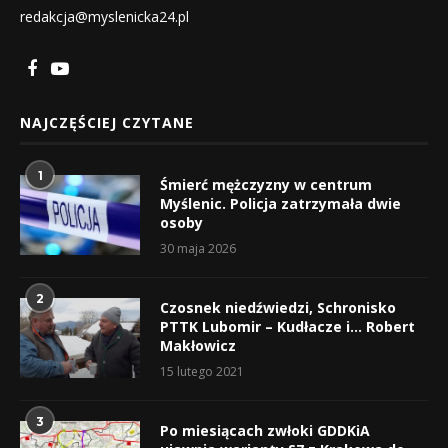
redakcja@myslenicka24.pl
NAJCZĘŚCIEJ CZYTANE
1
Śmierć mężczyzny w centrum
Myślenic. Policja zatrzymała dwie
osoby
30 maja 2026
2
Czosnek niedźwiedzi, Schronisko
PTTK Lubomir – Kudłacze i… Robert
Makłowicz
15 lutego 2021
3
Po miesiącach zwłoki GDDKiA