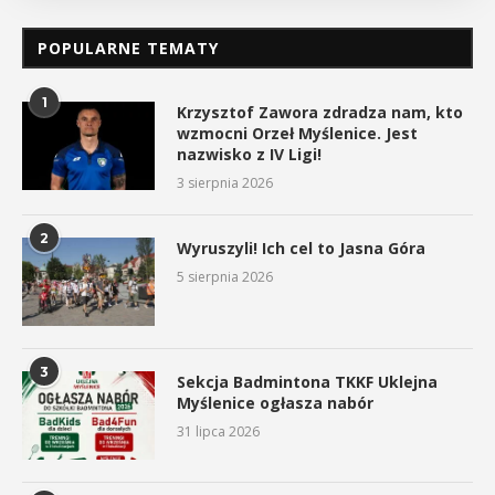
POPULARNE TEMATY
1
Krzysztof Zawora zdradza nam, kto
wzmocni Orzeł Myślenice. Jest
nazwisko z IV Ligi!
3 sierpnia 2026
2
Wyruszyli! Ich cel to Jasna Góra
5 sierpnia 2026
3
Sekcja Badmintona TKKF Uklejna
Myślenice ogłasza nabór
31 lipca 2026