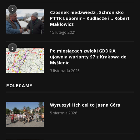
2
Czosnek niedźwiedzi, Schronisko
PTTK Lubomir – Kudłacze i… Robert
Makłowicz
15 lutego 2021
3
Po miesiącach zwłoki GDDKiA
ujawnia warianty S7 z Krakowa do
Myślenic
3 listopada 2025
POLECAMY
Wyruszyli! Ich cel to Jasna Góra
5 sierpnia 2026