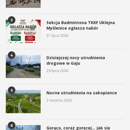
3
Sekcja Badmintona TKKF Uklejna
Myślenice ogłasza nabór
31 lipca 2026
4
Dzisiejszej nocy utrudnienia
drogowe w Gaju
29 lipca 2026
5
Nocne utrudnienia na zakopiance
3 sierpnia 2026
6
Gorąco, coraz goręcej… Jak się