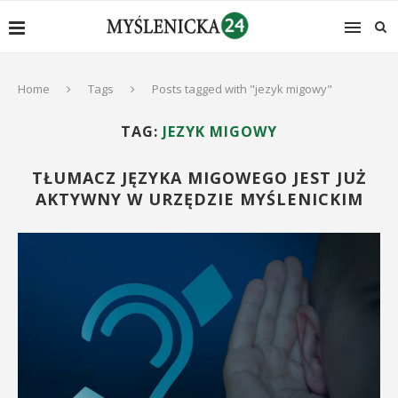
Home
Tags
Posts tagged with "jezyk migowy"
TAG:
JEZYK MIGOWY
TŁUMACZ JĘZYKA MIGOWEGO JEST JUŻ
AKTYWNY W URZĘDZIE MYŚLENICKIM